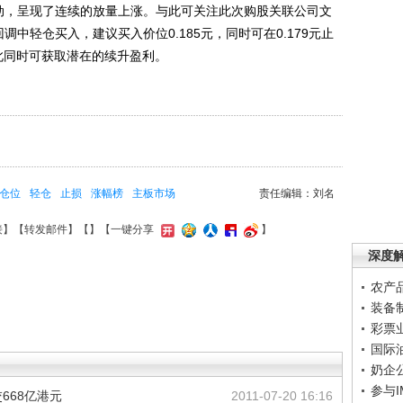
异动，呈现了连续的放量上涨。与此可关注此次购股关联公司文
调中轻仓买入，建议买入价位0.185元，同时可在0.179元止
与此同时可获取潜在的续升盈利。
仓位
轻仓
止损
涨幅榜
主板市场
责任编辑：刘名
接
】【
转发邮件
】【
】
【一键分享
】
深度
农产
装备
彩票
国际
奶企
参与
交668亿港元
2011-07-20 16:16