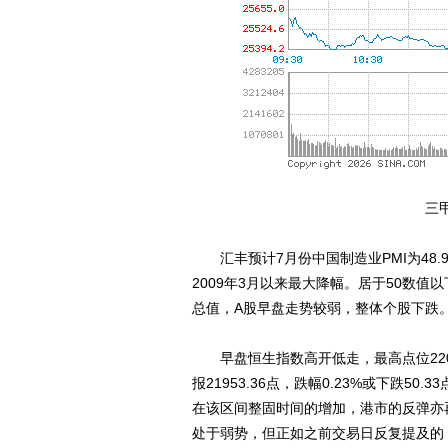
三
汇丰预计7月份中国制造业PMI为48.9
2009年3月以来最大降幅。居于50数
总值，A股早盘走势较弱，整体个股下跌
早盘恒生指数高开低走，最高点位22059
报21953.36点，跌幅0.23%或下跌50
在该区间整固时间的增加，港市的反弹亦再度
处于弱势，但正如之前交易日反复提及的：仍