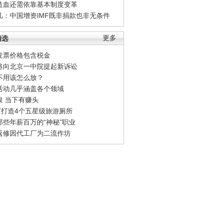
造血还需依靠基本制度变革
凡：中国增资IMF既非捐款也非无条件
精选
更多
发票价格包含税金
将向北京一中院提起新诉讼
不用该怎么放？
活动几乎涵盖各个领域
银 当下有赚头
0万打造4个五星级旅游厕所
那些年薪百万的“神秘”职业
返修因代工厂为二流作坊