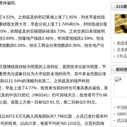
整体偏弱。
315
52%。之前提及的和记黄埔上涨了1.92%，列名早盘恒指
磅股支撑大市，早盘分别上涨了1.74%和1%，列恒指成分股
3%，前期提及的百丽国际续涨0.73%。之前交易日表现较弱
.89%，恒隆地产续跌2.46%，华润置地续跌1.59%。恒生
胎盘
类指数跌0.33%，恒生工商业分类指数跌0.35%，恒生地产分
京东
1号
股继续保持较为明显的上攻特征，底部技术位较为明显，节
财经
蓄势充分迹象往往为大市短阶走强的讯号。其中多金控股以涨
国际以11.54%的涨幅列名第二。之前提及的瑞声科技
显，早盘上涨了4.77%，投资者当前的持仓可逢高逐步减低，第
及的中信21世纪（HK0241）仍可持续关注，投资者可于0.86
损。该股上方第一目标位0.91,元，第二目标位0.93元。
中消
188
472.6万元购入四海国际共7.796亿股，占其已发行股本约
武汉
公司的投资。以此计算，每股平均价为0.1215元。注意到四海