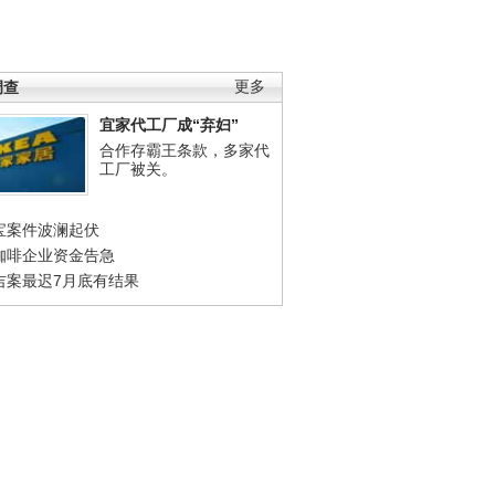
调查
更多
宜家代工厂成“弃妇”
合作存霸王条款，多家代
工厂被关。
宝案件波澜起伏
咖啡企业资金告急
吉案最迟7月底有结果