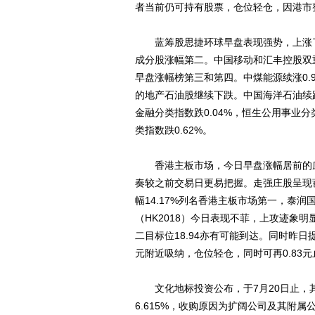
者当前仍可持有股票，仓位轻仓，因港市
蓝筹股思捷环球早盘表现强势，上涨了4.
成分股涨幅第二。中国移动和汇丰控股双重
早盘涨幅榜第三和第四。中煤能源续涨0.9
的地产石油股继续下跌。中国海洋石油续跌3
金融分类指数跌0.04%，恒生公用事业分
类指数跌0.62%。
香港主板市场，今日早盘涨幅居前的庄
奏较之前交易日更易把握。走强庄股呈现
幅14.17%列名香港主板市场第一，泰润
（HK2018）今日表现不菲，上攻迹象明
二目标位18.94亦有可能到达。同时昨日提
元附近吸纳，仓位轻仓，同时可再0.83元止
文化地标投资公布，于7月20日止，其以9
6.615%，收购原因为扩阔公司及其附属