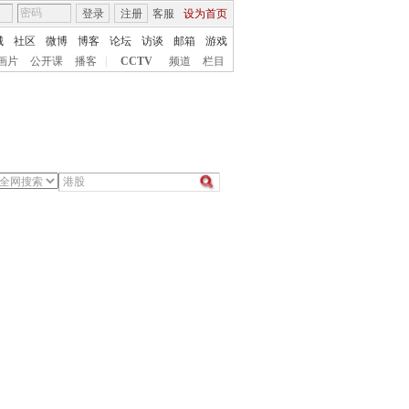
登录
注册
客服
设为首页
城
社区
微博
博客
论坛
访谈
邮箱
游戏
画片
公开课
播客
|
CCTV
频道
栏目