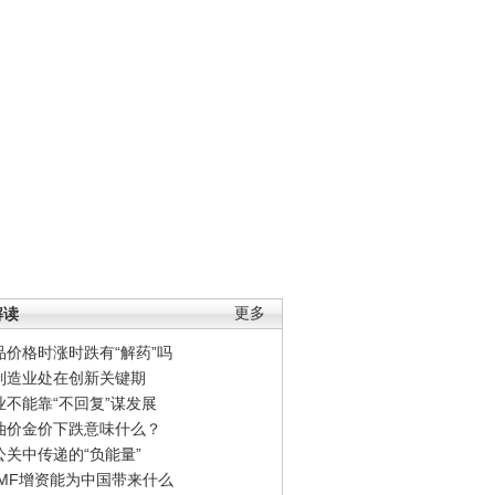
解读
更多
品价格时涨时跌有“解药”吗
制造业处在创新关键期
业不能靠“不回复”谋发展
油价金价下跌意味什么？
公关中传递的“负能量”
IMF增资能为中国带来什么