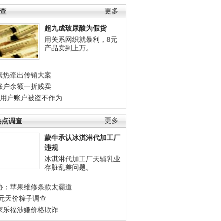
调查
更多
超九成玻尿酸为假货
用关系网织就暴利，8元
产品卖到上万。
素热牵出传销大案
账户余额一折贱卖
店用户账户被盗不作为
热点调查
更多
蒙牛承认冰淇淋代加工厂
违规
冰淇淋代加工厂天辅乳业
存脏乱差问题。
协：苹果维修条款太霸道
0元天价粽子调查
家乐福涉嫌价格欺诈