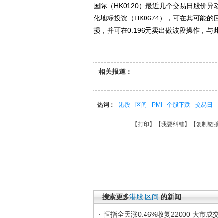
国际（HK0120）最近几个交易日股价
化地标投资（HK0674），可在其可能的回
损，并可在0.196元卖出做波段操作，
相关报道：
热词：
港股
区间
PMI
个股下跌
交易日
【
打印
】【
我要纠错
】【
复制链
搜索更多
港股
区间
的新闻
恒指全天涨0.46%收复22000 大市成