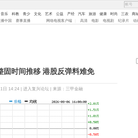
音乐
科教
青少
文化
艺术
公益
产经
汽车
旅游
健康
时尚
三农
商
直播中国
赛事直播
网络电视客户端
|
高清
电影
电视剧
纪录片
动
整固时间推移 港股反弹料难免
日 14:24 |
进入复兴论坛
| 来源：三甲金融