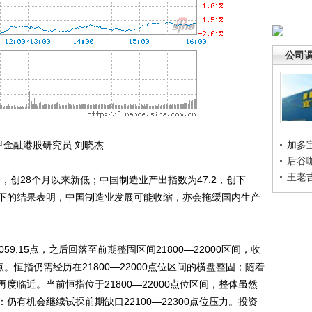
公司
甲金融港股研究员 刘晓杰
加多
后谷
王老
，创28个月以来新低；中国制造业产出指数为47.2，创下
值以下的结果表明，中国制造业发展可能收缩，亦会拖缓国内生产
。
.15点，之后回落至前期整固区间21800—22000区间，收
.33点。恒指仍需经历在21800—22000点位区间的横盘整固；随着
临近。当前恒指位于21800—22000点位区间，整体虽然
有机会继续试探前期缺口22100—22300点位压力。投资