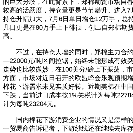
的巨大分歧，在此背景下，郑棉期货市场自
较高的活跃度，持仓量更是节节攀升。进入7
持仓升幅加大，7月6日单日增仓12万手，总
几日更是在80万手上下徘徊，创出自郑棉期
高。
不过，在持仓大增的同时，郑棉主力合约期价
—22000元/吨区间拉锯，始终未能形成有效
走势也比较微妙，在100美分/磅上下振荡，
方面，市场对近日召开的欧盟峰会乐观预期
棉花下游需求未见实质好转。近期美棉在中
下跌，当前进口成本按1%关税计为每吨227
计为每吨23204元。
国内棉花下游消费企业的情况又是怎样的
一贸易商告诉记者，下游纱线还在继续去库