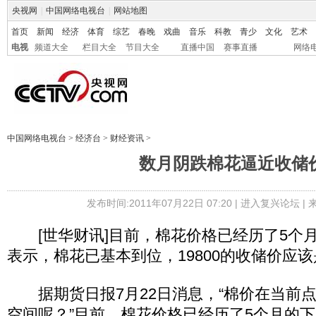
央视网
|
中国网络电视台
|
网站地图
首页
新闻
经济
体育
综艺
春晚
戏曲
音乐
科教
青少
文化
艺术
电视
频道大全
栏目大全
节目大全
直播中国
赛事直播
网络
中国网络电视台
>
经济台
>
财经资讯
>
数月阴跌棉花逼近收储
发布时间:2011年07月22日 07:20 |
进入复兴论坛
|
[世华财讯]目前，棉花价格已经历了5个
表示，棉花已基本到位，19800的收储价应
据期货日报7月22日消息，“棉价在当前
空间呢？”目前，棉花价格已经历了5个月的