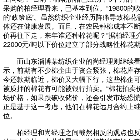
采购的柏经理看来，已基本到位。“19800的
的‘政策底’。虽然纺织企业经历阵痛导致棉
体还在健康发展。而且，在农民种棉成本不
价再往下走，来年谁还种棉花呢？”据柏经理
22000元/吨以下价位建立了部分战略性棉花
而山东淄博某纺织企业的尚经理则继续看
示，前期有不少棉企由于资金紧张，棉花库
今还款期临近，棉价又大幅下行，这些棉企
被质押的棉花有可能被银行拍卖。“棉花拍卖
场价格，如果跌破收储价，还会引发市场恐慌
正是基于这一考虑，他们在棉花远月合约上
位。
柏经理和尚经理之间截然相反的观点也反