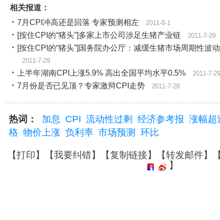
相关报道：
7月CPI冲高还是回落 专家预测相左
2011-8-1
[按住CPI的“猪头”]多家上市公司涉足生猪产业链
2011-7-29
[按住CPI的“猪头”]国务院办公厅：减缓生猪市场周期性波动
2011-7-29
上半年湖南CPI上涨5.9% 高出全国平均水平0.5%
2011-7-2
7月份是否已见顶？专家激辩CPI走势
2011-7-28
热词：
加息
CPI
流动性过剩
经济参考报
涨幅超
格
物价上涨
负利率
市场预测
环比
【
打印
】【
我要纠错
】【
复制链接
】【
转发邮件
】
】