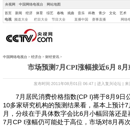
央视网
|
中国网络电视台
|
网站地图
首页
新闻
经济
体育
综艺
春晚
戏曲
音乐
科教
青少
文化
艺术
电视
频道大全
栏目大全
节目大全
直播中国
赛事直播
网络
中国网络电视台
>
经济台
>
财经资讯
>
市场预测7月CPI涨幅接近6月 8
发布时间:2011年08月01日 06:47 |
进入复兴论坛
| 
7月居民消费价格指数(CP I)将于8月9
10多家研究机构的预测结果看，基本上预计7月
月，分歧在于具体数字会比6月小幅回落还是
7月CP I涨幅仍可能处于高位，市场对8月再