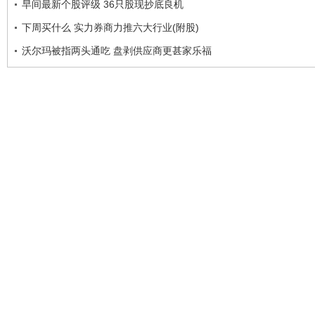
早间最新个股评级 36只股现抄底良机
下周买什么 实力券商力推六大行业(附股)
沃尔玛被指两头通吃 盘剥供应商更甚家乐福