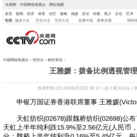
央视网
|
中国网络电视台
|
网站地图
首页
新闻
经济
体育
综艺
春晚
戏曲
音乐
科教
青少
文化
艺术
电视
频道大全
栏目大全
节目大全
直播中国
赛事直播
网络
中国网络电视台
>
经济台
>
财经资讯
>
王雅媛：拨备比例透视管
发布时间:2011年08月22日 08:27 |
进入复兴论坛
|
申银万国证券香港联席董事 王雅媛(Victori
天虹纺织(02678)跟魏桥纺织(02698)
天虹上半年纯利跌15.9%至2.56亿元(人民币
分；魏桥上半年纯利升0.16%至5.45亿元，