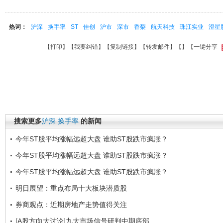
热词：
沪深
换手率
ST
佳创
沪市
深市
香梨
航天科技
珠江实业
澄星
【
打印
】【
我要纠错
】【
复制链接
】【
转发邮件
】【
】
【一键分享
搜索更多
沪深
换手率
的新闻
今年ST股平均涨幅远超大盘 谁助ST股跌市疯涨？
今年ST股平均涨幅远超大盘 谁助ST股跌市疯涨？
今年ST股平均涨幅远超大盘 谁助ST股跌市疯涨？
明日展望：重点布局十大板块潜质股
券商观点：近期房地产走势值得关注
[A股方向大讨论]九大市场信号研判中期底部