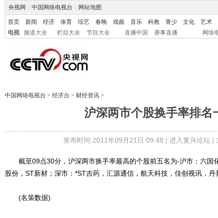
央视网
|
中国网络电视台
|
网站地图
首页
新闻
经济
体育
综艺
春晚
戏曲
音乐
科教
青少
文化
艺术
电视
频道大全
栏目大全
节目大全
直播中国
赛事直播
网络
中国网络电视台
>
经济台
>
财经资讯
>
沪深两市个股换手率排名
发布时间:2011年09月21日 09:48 |
进入复兴论坛
|
截至09点30分，沪深两市换手率最高的个股前五名为-沪市：六国化
股份，ST新材；深市：*ST吉药，汇源通信，航天科技，佳创视讯，丹
(名策数据)