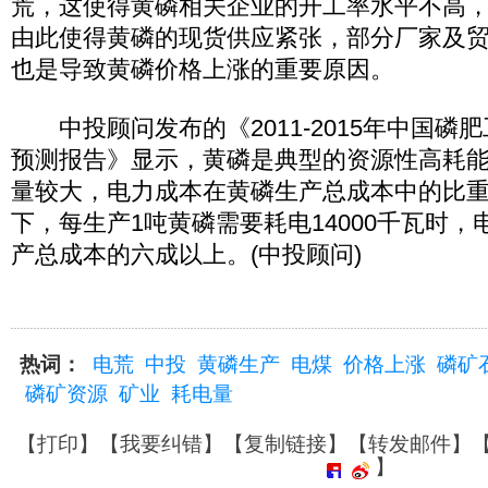
荒，这使得黄磷相关企业的开工率水平不高
由此使得黄磷的现货供应紧张，部分厂家及
也是导致黄磷价格上涨的重要原因。
中投顾问发布的《2011-2015年中国磷
预测报告》显示，黄磷是典型的资源性高耗
量较大，电力成本在黄磷生产总成本中的比
下，每生产1吨黄磷需要耗电14000千瓦时
产总成本的六成以上。(中投顾问)
热词：
电荒
中投
黄磷生产
电煤
价格上涨
磷矿
磷矿资源
矿业
耗电量
【
打印
】【
我要纠错
】【
复制链接
】【
转发邮件
】
】