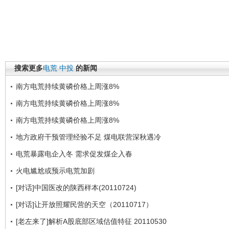
搜索更多
电荒
中投
的新闻
南方电荒持续黄磷价格上周涨8%
南方电荒持续黄磷价格上周涨8%
南方电荒持续黄磷价格上周涨8%
地方政府干预管理经验不足 煤电联营深秋遇冷
电荒暴露电企入冬 需求促发煤企入春
火电尴尬或预示电荒加剧
[对话]中国医改的陕西样本(20110724)
[对话]让开放照耀民营的天空（20110717）
[老左来了]解析A股底部区域估值特征 20110530