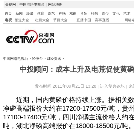
央视网
|
中国网络电视台
|
网站地图
首页
新闻
经济
体育
综艺
春晚
戏曲
音乐
科教
青少
文化
艺术
电视
频道大全
栏目大全
节目大全
直播中国
赛事直播
网络
中国网络电视台
>
经济台
>
财经资讯
>
中投顾问：成本上升及电荒促使黄
发布时间:2011年09月21日 13:28 |
进入复兴论坛
| 
近期，国内黄磷价格持续上涨。据相关数
净磷高端报价大约在17200-17500元/吨，
17100-17400元/吨，四川净磷主流价格大约在16
吨，湖北净磷高端报价在18000-18500元/吨