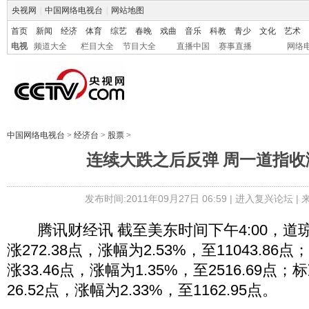
央视网
|
中国网络电视台
|
网站地图
首页
新闻
经济
体育
综艺
春晚
戏曲
音乐
科教
青少
文化
艺术
电视
频道大全
栏目大全
节目大全
直播中国
赛事直播
网络
中国网络电视台
>
经济台
>
股票
>
连续大跌之后反弹 周一道指收涨
发布时间:2011年09月27日 06:59 |
进入复兴论坛
|
腾讯财经讯 截至美东时间下午4:00，道
涨272.38点，涨幅为2.53%，至11043.8
涨33.46点，涨幅为1.35%，至2516.69点
26.52点，涨幅为2.33%，至1162.95点。