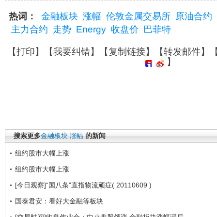
热词：
金融板块
涨幅
伦敦金属交易所
原油合约
主力合约
走势
Energy
收盘价
巴菲特
【
打印
】【
我要纠错
】【
复制链接
】【
转发邮件
】
】
搜索更多
金融板块
涨幅
的新闻
纽约股市大幅上涨
纽约股市大幅上涨
[今日观察]“国八条”直指物流顽症( 20110609 )
国泰君安：看好大金融等板块
[交易时间]收盘作业会：中小盘股领涨 金融板块涨幅滞后