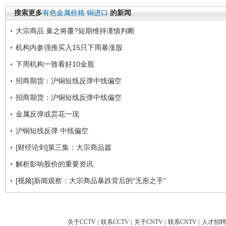
搜索更多
有色金属价格
铜进口
的新闻
大宗商品 巢之将覆?短期维持谨慎判断
机构内参强推买入15只下周暴涨股
下周机构一致看好10金股
招商期货：沪铜短线反弹中线偏空
招商期货：沪铜短线反弹中线偏空
金属反弹或昙花一现
沪铜短线反弹 中线偏空
[财经论剑]第三集：大宗商品篇
解析影响股价的重要资讯
[视频]新闻观察：大宗商品暴跌背后的“无形之手”
关于CCTV
|
联系CCTV
|
关于CNTV
|
联系CNTV
|
人才招聘