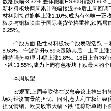
数涨跌幅-3.32%,整体跑输HS300指数0.9
新材料板块两周累计涨幅接近6%后上周回调下
材料则接过旗帜上涨1.10%,成为有色唯一
板块与铜板块由于国际期货价格重挫,跌幅居前,
6.25%。
个股方面,磁性材料板块个股表现活跃,中
8.53%、宁波韵升5.89%跟随其后。上周上涨
维持强势整理,小幅上涨1.8%。18日上市的
下跌13.55%,成为上周有色板块下跌最大的个
本周展望
宏观面:上周美联储在议息会议上推出扭转
场对经济前景的担忧。同时,意大利主权评级
担忧情绪。欧美股市大幅下跌,道琼斯单周下跌6