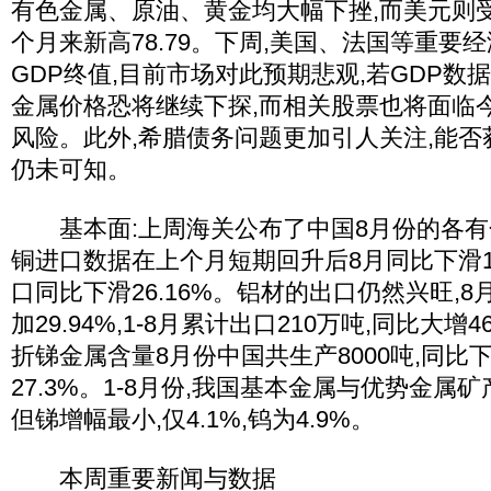
有色金属、原油、黄金均大幅下挫,而美元则
个月来新高78.79。下周,美国、法国等重要
GDP终值,目前市场对此预期悲观,若GDP数
金属价格恐将继续下探,而相关股票也将面临
风险。此外,希腊债务问题更加引人关注,能
仍未可知。
基本面:上周海关公布了中国8月份的各有
铜进口数据在上个月短期回升后8月同比下滑11.
口同比下滑26.16%。铝材的出口仍然兴旺,8
加29.94%,1-8月累计出口210万吨,同比大增4
折锑金属含量8月份中国共生产8000吨,同比下降
27.3%。1-8月份,我国基本金属与优势金属
但锑增幅最小,仅4.1%,钨为4.9%。
本周重要新闻与数据