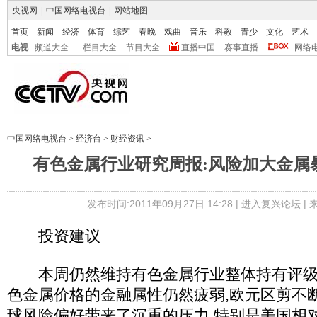
央视网
|
中国网络电视台
|
网站地图
首页
新闻
经济
体育
综艺
春晚
戏曲
音乐
科教
青少
文化
艺术
电视
频道大全
栏目大全
节目大全
直播中国
赛事直播
网络
中国网络电视台
>
经济台
>
财经资讯
>
有色金属行业研究周报:风险加大金属
发布时间:2011年09月27日 14:28 |
进入复兴论坛
|
投资建议
本周仍然维持有色金属行业整体持有评级。
色金属价格的金融属性仍然疲弱,欧元区剪不
球风险偏好带来了沉重的压力,特别是美国相