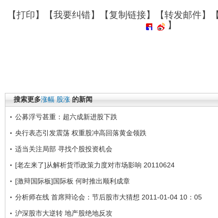
【
打印
】【
我要纠错
】【
复制链接
】【
转发邮件
】
】
搜索更多
涨幅
股涨
的新闻
公募浮亏甚重：超六成新进股下跌
央行表态引发震荡 权重股冲高回落黄金领跌
适当关注局部 寻找个股投资机会
[老左来了]从解析货币政策力度对市场影响 20110624
[激辩国际板]国际板 何时推出顺利成章
分析师在线 首席辩论会：节后股市大猜想 2011-01-04 10：05
沪深股市大逆转 地产股绝地反攻