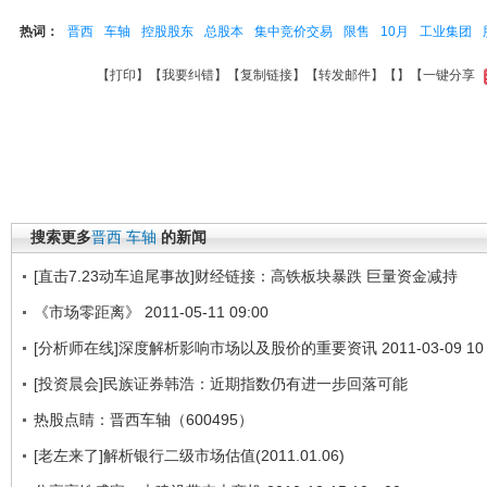
热词：
晋西
车轴
控股股东
总股本
集中竞价交易
限售
10月
工业集团
【
打印
】【
我要纠错
】【
复制链接
】【
转发邮件
】【
】
【一键分享
搜索更多
晋西
车轴
的新闻
[直击7.23动车追尾事故]财经链接：高铁板块暴跌 巨量资金减持
《市场零距离》 2011-05-11 09:00
[分析师在线]深度解析影响市场以及股价的重要资讯 2011-03-09 10
[投资晨会]民族证券韩浩：近期指数仍有进一步回落可能
热股点睛：晋西车轴（600495）
[老左来了]解析银行二级市场估值(2011.01.06)