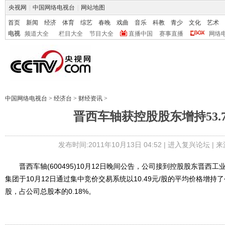
央视网
|
中国网络电视台
|
网站地图
首页
新闻
经济
体育
综艺
春晚
戏曲
音乐
科教
青少
文化
艺术
电视
频道大全
栏目大全
节目大全
直播中国
赛事直播
网络
中国网络电视台
>
经济台
>
财经资讯
>
晋西车轴获控股股东增持53.
发布时间:2011年10月13日 04:52 |
进入复兴论坛
| 
晋西车轴(600495)10月12日晚间公告，公司接到控股股东晋西
集团于10月12日通过集中竞价交易系统以10.49元/股的平均价格增持了
股，占公司总股本的0.18%。