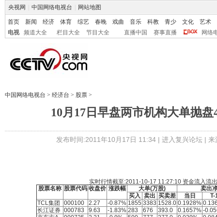
央视网
|
中国网络电视台
|
网站地图
首页
新闻
经济
体育
综艺
春晚
戏曲
音乐
科教
青少
文化
艺术
电视
频道大全
栏目大全
节目大全
直播中国
赛事直播
网络
中国网络电视台
>
经济台
>
股票
>
10月17日早盘两市机构大单抛盘4
发布时间:2011年10月17日 11:34 |
进入复兴论坛
| 
实时行情截至:2011-10-17 11:27:10
资金流入流
股票名称
股票代码
收盘价
涨跌幅
大单(万股)
卖出
买入
卖出
买卖差
当日
T-
TCL集团
000100
2.27
-0.87%
1855
3383
1528.0
0.1928%
0.13
长江证券
000783
9.63
-1.83%
283
676
393.0
0.1657%
-0.0