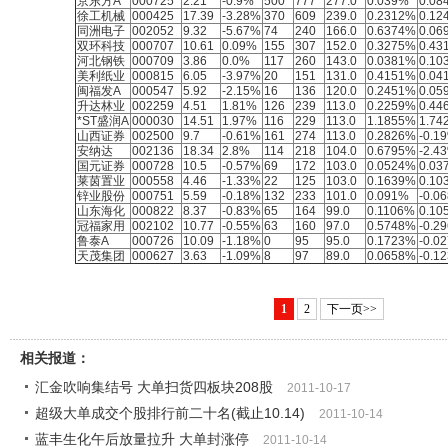
京东方A
000725
2.21
-0.9%
500
777
277.0
0.039%
0.08
徐工机械
000425
17.39
-3.28%
370
609
239.0
0.2312%
0.12
同洲电子
002052
9.32
-5.67%
74
240
166.0
0.6374%
0.06
双环科技
000707
10.61
0.09%
155
307
152.0
0.3275%
0.43
河北钢铁
000709
3.86
0.0%
117
260
143.0
0.0381%
0.10
美利纸业
000815
6.05
-3.97%
20
151
131.0
0.4151%
0.04
闽福发A
000547
5.92
-2.15%
16
136
120.0
0.2451%
0.05
升达林业
002259
4.51
1.81%
126
239
113.0
0.2259%
0.44
*ST盛润A
000030
14.51
1.97%
116
229
113.0
1.1855%
1.74
山西证券
002500
9.7
-0.61%
161
274
113.0
0.2826%
-0.1
安纳达
002136
18.34
2.8%
114
218
104.0
0.6795%
-2.4
国元证券
000728
10.5
-0.57%
69
172
103.0
0.0524%
0.03
莱茵置业
000558
4.46
-1.33%
22
125
103.0
0.1639%
0.10
锌业股份
000751
5.59
-0.18%
132
233
101.0
0.091%
-0.0
山东海化
000822
8.37
-0.83%
65
164
99.0
0.1106%
0.10
冠福家用
002102
10.77
-0.55%
63
160
97.0
0.5748%
-0.2
鲁泰A
000726
10.09
-1.18%
0
95
95.0
0.1723%
-0.0
天茂集团
000627
3.63
-1.09%
8
97
89.0
0.0658%
-0.1
1
2
下一页>>
相关报道：
汇金吹响集结号 大单扫货四板块208股
2011-10-17
超级大单成交个股排行前二十名(截止10.14)
2011-10-14
蓝丰生化午后放量拉升 大单封涨停
2011-10-14