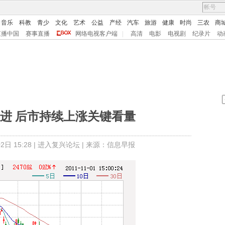
音乐
科教
青少
文化
艺术
公益
产经
汽车
旅游
健康
时尚
三农
商
直播中国
赛事直播
网络电视客户端
|
高清
电影
电视剧
纪录片
动
进 后市持续上涨关键看量
日 15:28 |
进入复兴论坛
| 来源：信息早报