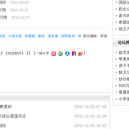
期待
国际
2011-10-28
奶企
行情
2011-10-27
参与
行情
2011-10-27
希腊
徐立
短线
引领大盘
权重股
量价
成交量
弱势格局
强
责任编辑：李瑞
论坛
超市
接
】【
转发邮件
】【
】
【一键分享
】
苹果
房子
航天
炒白
50
看看
小米
不断累积
2011-11-02 07:20
市还以震荡为主
2011-11-01 16:24
期待
2011-11-01 16:15