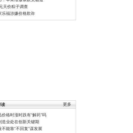
0元天价粽子调查
家乐福涉嫌价格欺诈
解读
更多
品价格时涨时跌有“解药”吗
制造业处在创新关键期
业不能靠“不回复”谋发展