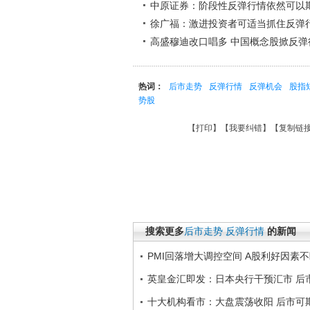
中原证券：阶段性反弹行情依然可以
徐广福：激进投资者可适当抓住反弹
高盛穆迪改口唱多 中国概念股掀反弹
热词：
后市走势
反弹行情
反弹机会
股指
势股
【
打印
】【
我要纠错
】【
复制链
搜索更多
后市走势
反弹行情
的新闻
PMI回落增大调控空间 A股利好因素
英皇金汇即发：日本央行干预汇市 后
十大机构看市：大盘震荡收阳 后市可