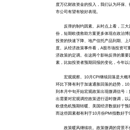
度万亿财政资金的投入，我们认为环保、
市公司有望有较好表现。
反弹的制约因素。从时点上看，三大风险
份，短期欧债救助方案更多体现在政治博
投资的快速下降、地产信托产品到期、上
度。从经济政策事件看，A股市场投资可重
济政策的定调。在这两个影响反弹的重要
素，比如投资者预期回报的变化，今年以来
宏观观察。10月CPI继续回落是大概率
环比下降有利于加速通胀回落的趋势，10月
到本月中旬开始宏观政策出现微调信号：
出需要对宏观调控政策进行适时微调，以
欧债危机预期转暖、美国经济数据好于预
而这些因素都有利于10月份PMI指数好于
政策暖风继续吹。政策微调的背景不仅