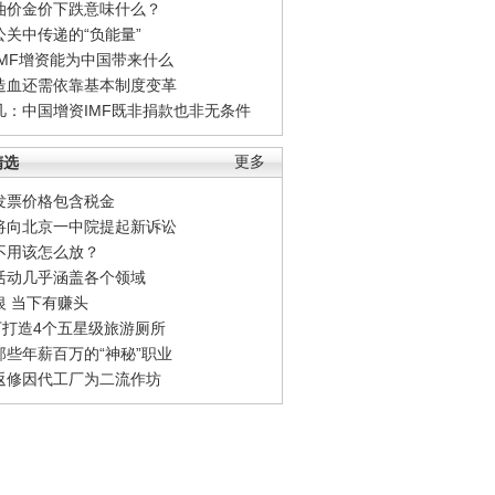
油价金价下跌意味什么？
公关中传递的“负能量”
IMF增资能为中国带来什么
造血还需依靠基本制度变革
凡：中国增资IMF既非捐款也非无条件
精选
更多
发票价格包含税金
将向北京一中院提起新诉讼
不用该怎么放？
活动几乎涵盖各个领域
银 当下有赚头
0万打造4个五星级旅游厕所
那些年薪百万的“神秘”职业
返修因代工厂为二流作坊