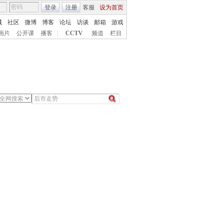
登录
注册
客服
设为首页
城
社区
微博
博客
论坛
访谈
邮箱
游戏
画片
公开课
播客
|
CCTV
频道
栏目