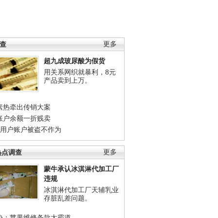
调查
更多
超九成玻尿酸为假货
用关系网织就暴利，8元
产品卖到上万。
素热牵出传销大案
账户余额一折贱卖
店用户账户被盗不作为
热点调查
更多
蒙牛承认冰淇淋代加工厂
违规
冰淇淋代加工厂天辅乳业
存脏乱差问题。
协：苹果维修条款太霸道