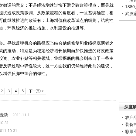
次微调的意义：不是经济增速过快下滑导致政策拐点，而是就
188
担忧造成政策微调。从政策流程的角度看，一旦基调确定，相
武汉
可能继续推进的政策有：上海增值税改革试点的细则，结构性
措，环保经济的推进措施，水利建设的推进等。
。寻找反弹机会的路径应当结合估值修复和业绩探底两者之
策的推动，特别是为稳定经济增长预期而加快推进的财政政策
投资、农业补贴等相关领域；业绩探底的机会则来自于一些主
者反弹过程中弹性较大，这一方面我们仍然维持此前的建议，
以增强反弹中组合的弹性。
2
3
4
5
下一页>>
深度
升走势
2011-11-1
农产
10-31
装备
011-10-31
彩票