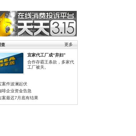
调查
更多
宜家代工厂成“弃妇”
合作存霸王条款，多家代
工厂被关。
宝案件波澜起伏
咖啡企业资金告急
吉案最迟7月底有结果