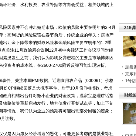
循环经济、水利投资、农业补贴等方向会受益，相关领域的上
因素并不会冲击短期市场，欧债的风险主要在明年的2-4月
315
弈；高利贷的风险应该在春节前后，传统企业的年关；房地产
地出让金下降带来的财政风险和金融风险主要在明年的1-2季
点关注11月政治局会议到12月初中央经济工作会议期间对经
因素没发生之前，我们认为影响反弹进程的主要是市场博弈因
投资者的成本线，在2600-2700附近反弹可能出现波折。
胎盘
京东
事件、关注本周PMI数据。近期食用农产品（000061）价格
1号
份CPI继续回落是大概率事件。对于10月份PMI指数，考虑
财经
如政府相继出台针对微小企业的财金政策，温家宝总理讲话指
及铁路债券重新启动发行，地方债发行开始试点等，加上下旬
期等情况，我们认为企业的预期将可能出现部分回暖的迹象；
9月读数。
仅是因为虑及经济增速的恶化，可能更多考虑的是就业等社
中消