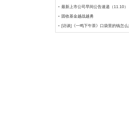
最新上市公司早间公告速递（11.10）
固收基金越战越勇
[访谈]《一鸣下午茶》口袋里的钱怎