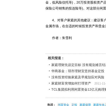
金，低风险信托等)，20万投资股权类产
保险公司销售的投连险等)。对这部分闲
4、对客户家庭的其他建议：建议客户
金属市场，在合适的时候投资房产和贵金
作者：朱雪利
相关报道：
家庭理财先设定目标 没有规划难言结
华商基金：弱市理财宜坚持基金定投
没有投资经验家庭及早规划应对风险
家庭财富突增如何打理资产
2011-11
TCL集团拟利用闲置资金12亿元购理
热词：
闲置资金
定投
家庭保障
家庭年收