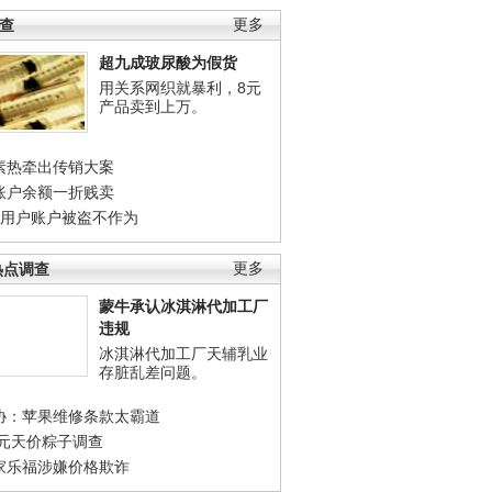
调查
更多
超九成玻尿酸为假货
用关系网织就暴利，8元
产品卖到上万。
素热牵出传销大案
账户余额一折贱卖
店用户账户被盗不作为
热点调查
更多
蒙牛承认冰淇淋代加工厂
违规
冰淇淋代加工厂天辅乳业
存脏乱差问题。
协：苹果维修条款太霸道
0元天价粽子调查
家乐福涉嫌价格欺诈