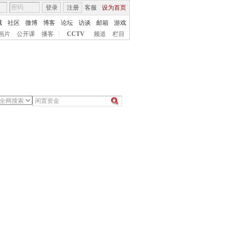
登录
注册
客服
设为首页
城
社区
微博
博客
论坛
访谈
邮箱
游戏
画片
公开课
播客
|
CCTV
频道
栏目