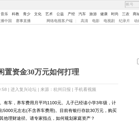
音乐
科教
青少
文化
艺术
公益
产经
汽车
旅游
健康
时尚
三农
商
直播中国
赛事直播
网络电视客户端
|
高清
电影
电视剧
纪录片
动
闲置资金30万元如何打理
58 |
进入复兴论坛
| 来源：杭州日报 |
手机看视频
有车，养车费用月平均1100元。儿子已经读小学3年级，计
5000元左右(不含养车费用)。目前有银行存款30万元，购买
有其他理财途径。请专家指点，如何规划家庭资产？