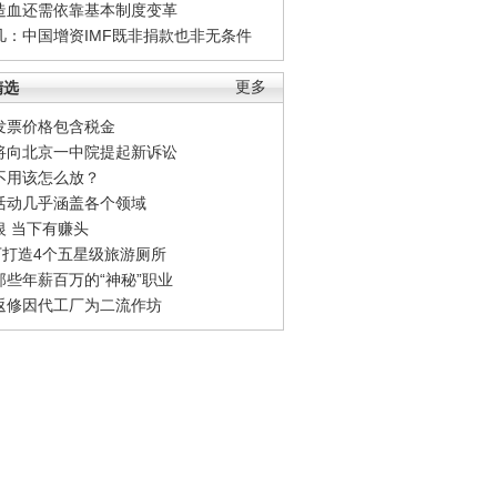
造血还需依靠基本制度变革
凡：中国增资IMF既非捐款也非无条件
精选
更多
发票价格包含税金
将向北京一中院提起新诉讼
不用该怎么放？
活动几乎涵盖各个领域
银 当下有赚头
0万打造4个五星级旅游厕所
那些年薪百万的“神秘”职业
返修因代工厂为二流作坊