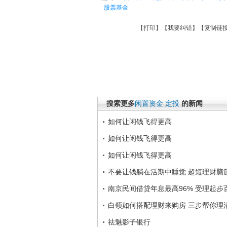
股票基金
【
打印
】【
我要纠错
】【
复制链
搜索更多
闲置资金
定投
的新闻
如何让闲钱飞得更高
如何让闲钱飞得更高
如何让闲钱飞得更高
不要让钱躺在活期中睡觉 超短理财脑
南京民间借贷年息最高96% 受理起步
白领如何搭配理财来购房 三步帮你理
祛魅影子银行