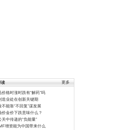
解读
更多
品价格时涨时跌有“解药”吗
制造业处在创新关键期
业不能靠“不回复”谋发展
油价金价下跌意味什么？
公关中传递的“负能量”
IMF增资能为中国带来什么