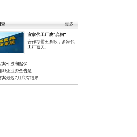
调查
更多
宜家代工厂成“弃妇”
合作存霸王条款，多家代
工厂被关。
宝案件波澜起伏
咖啡企业资金告急
吉案最迟7月底有结果