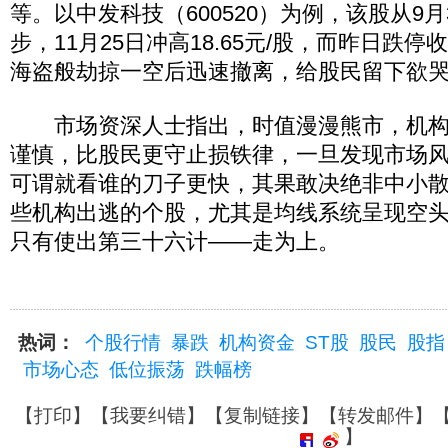
等。以中发科技（600520）为例，该股从9月30
步，11月25日冲高18.65元/股，而昨日跌停收
海盗般劫掠一空后迅速撤离，给股民留下欲
市场资深人士指出，时值漫漫熊市，机构
谨慎，比股民更守止损铁律，一旦发现市场
可谓就看谁的刀子更快，其果敢决绝非中小
些机构出逃的个股，尤其是均线系统呈现空
只有使出第三十六计——走为上。
热词：
个股行情
暴跌
机构资金
ST股
股民
股指
市场心态
低位振荡
跌幅榜
【
打印
】【
我要纠错
】【
复制链接
】【
转发邮件
】
】