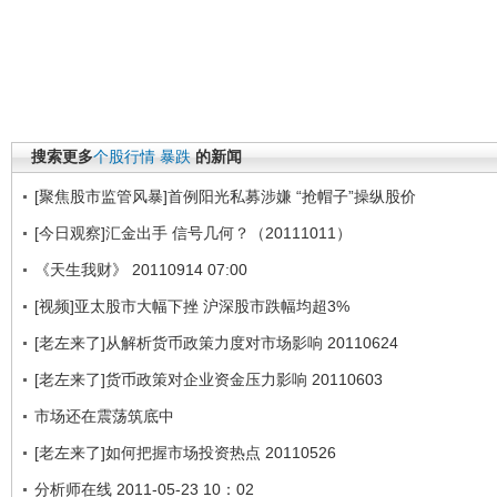
搜索更多
个股行情
暴跌
的新闻
[聚焦股市监管风暴]首例阳光私募涉嫌 “抢帽子”操纵股价
[今日观察]汇金出手 信号几何？（20111011）
《天生我财》 20110914 07:00
[视频]亚太股市大幅下挫 沪深股市跌幅均超3%
[老左来了]从解析货币政策力度对市场影响 20110624
[老左来了]货币政策对企业资金压力影响 20110603
市场还在震荡筑底中
[老左来了]如何把握市场投资热点 20110526
分析师在线 2011-05-23 10：02