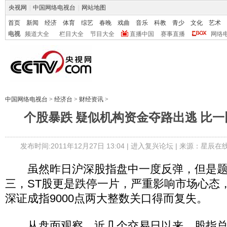
央视网
|
中国网络电视台
|
网站地图
首页
新闻
经济
体育
综艺
春晚
戏曲
音乐
科教
青少
文化
艺术
电视
频道大全
栏目大全
节目大全
直播中国
赛事直播
网络
中国网络电视台
>
经济台
>
财经资讯
>
个股暴跌 疑似机构资金夺路出逃 比
发布时间:2011年12月27日 13:04 |
进入复兴论坛
| 来源：星辰在
虽然昨日沪深股指盘中一度反弹，但是题
三，ST股更是跌停一片，严重影响市场心态，
深证成指9000点两大整数关口得而复失。
从盘面观察，近几个交易日以来，股指总