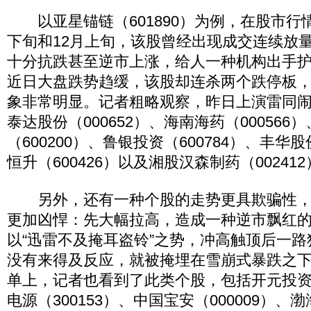
以亚星锚链（601890）为例，在股市行情
下旬和12月上旬，该股曾经出现成交连续放
十分抗跌甚至逆市上涨，给人一种机构出手
近日大盘跌势趋缓，该股却连杀两个跌停板
象非常明显。记者粗略观察，昨日上演雷同
泰达股份（000652）、海南海药（000566
（600200）、鲁银投资（600784）、丰华股
恒升（600426）以及湘股汉森制药（00241
另外，还有一种个股的走势更具欺骗性，
更加凶悍：先大幅拉高，造成一种逆市飘红
以“迅雷不及掩耳盗铃”之势，冲高触顶后一
没有来得及反应，就被掩埋在雪崩式暴跌之
单上，记者也看到了此类个股，包括开元投资（
电源（300153）、中国宝安（000009）、渤