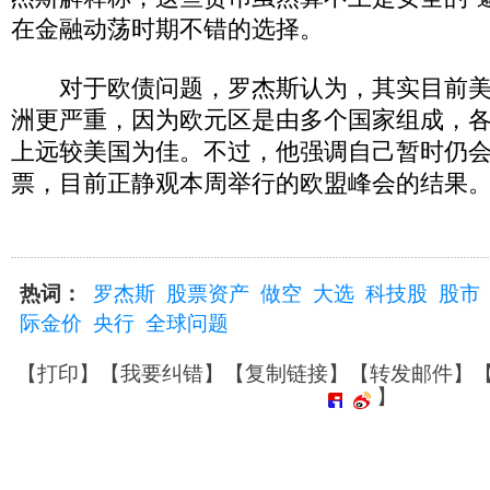
在金融动荡时期不错的选择。
对于欧债问题，罗杰斯认为，其实目前美
洲更严重，因为欧元区是由多个国家组成，
上远较美国为佳。不过，他强调自己暂时仍
票，目前正静观本周举行的欧盟峰会的结果
热词：
罗杰斯
股票资产
做空
大选
科技股
股市
际金价
央行
全球问题
【
打印
】【
我要纠错
】【
复制链接
】【
转发邮件
】
】