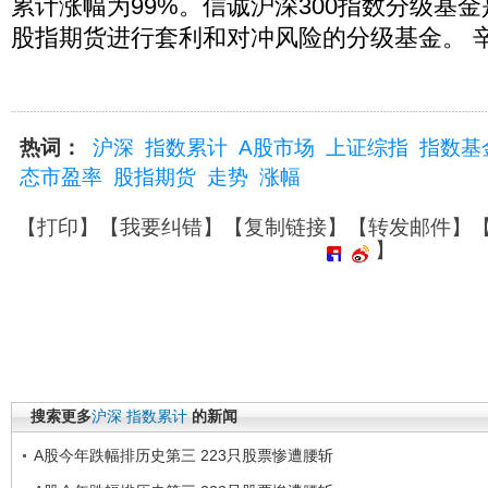
累计涨幅为99%。信诚沪深300指数分级基
股指期货进行套利和对冲风险的分级基金。 
热词：
沪深
指数累计
A股市场
上证综指
指数基
态市盈率
股指期货
走势
涨幅
【
打印
】【
我要纠错
】【
复制链接
】【
转发邮件
】
】
搜索更多
沪深
指数累计
的新闻
A股今年跌幅排历史第三 223只股票惨遭腰斩