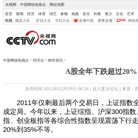
央视网
|
中国网络电视台
|
网站地图
首页
新闻
经济
体育
综艺
春晚
戏曲
音乐
科教
青少
文化
艺术
电视
频道大全
栏目大全
节目大全
直播中国
赛事直播
网络
中国网络电视台
>
经济台
>
财经资讯
>
A股全年下跌超过20%
发布时间:2011年12月29日 06:34 |
进入复兴论坛
| 来源：
2011年仅剩最后两个交易日，上证指数全
成定局。今年以来，上证综指、沪深300指
指、创业板指等各综合性指数呈现震荡下行
20%到35%不等。