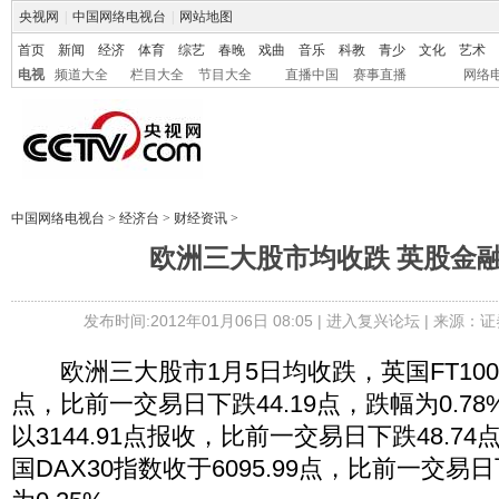
央视网
|
中国网络电视台
|
网站地图
首页
新闻
经济
体育
综艺
春晚
戏曲
音乐
科教
青少
文化
艺术
电视
频道大全
栏目大全
节目大全
直播中国
赛事直播
网络
中国网络电视台
>
经济台
>
财经资讯
>
欧洲三大股市均收跌 英股金
发布时间:2012年01月06日 08:05 |
进入复兴论坛
| 来源：证
欧洲三大股市1月5日均收跌，英国FT100指数
点，比前一交易日下跌44.19点，跌幅为0.78
以3144.91点报收，比前一交易日下跌48.74
国DAX30指数收于6095.99点，比前一交易日