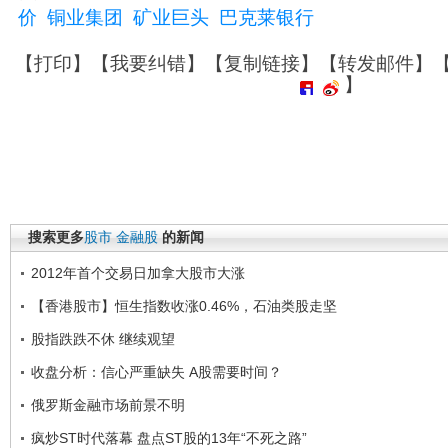
价
铜业集团
矿业巨头
巴克莱银行
【
打印
】【
我要纠错
】【
复制链接
】【
转发邮件
】
】
搜索更多
股市
金融股
的新闻
2012年首个交易日加拿大股市大涨
【香港股市】恒生指数收涨0.46%，石油类股走坚
股指跌跌不休 继续观望
收盘分析：信心严重缺失 A股需要时间？
俄罗斯金融市场前景不明
疯炒ST时代落幕 盘点ST股的13年“不死之路”