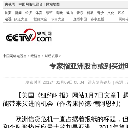
央视网
|
中国网络电视台
|
网站地图
首页
新闻
经济
体育
综艺
春晚
戏曲
音乐
科教
青少
文化
艺术
电视
频道大全
栏目大全
节目大全
直播中国
赛事直播
网络
中国网络电视台
>
经济台
>
财经资讯
>
专家指亚洲股市或到买进
发布时间:2012年01月09日 08:34 |
进入复兴论坛
| 来源：
【美国《纽约时报》网站1月7日文章】题
能带来买进的机会（作者康拉德·德阿恩列）
欧洲信贷危机一直占据着报纸的标题，但
和金融形势反应最大的却是亚洲。 2011年