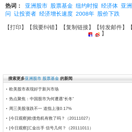
热词：
亚洲股市
股票基金
纽约时报
经济体
亚洲
问
让投资者
经济增长速度
2008年
股价下跌
【
打印
】【
我要纠错
】【
复制链接
】【
转发邮件
】
】
搜索更多
亚洲股市
股票基金
的新闻
欧美股市表现好于新兴市场
热点聚焦：中国股市为何遭遇“长冬”
周三美股涨跌不一 道指上涨0.17%
[今日观察]欧债危机有救了吗？（20111027）
[今日观察]汇金出手 信号几何？（20111011）