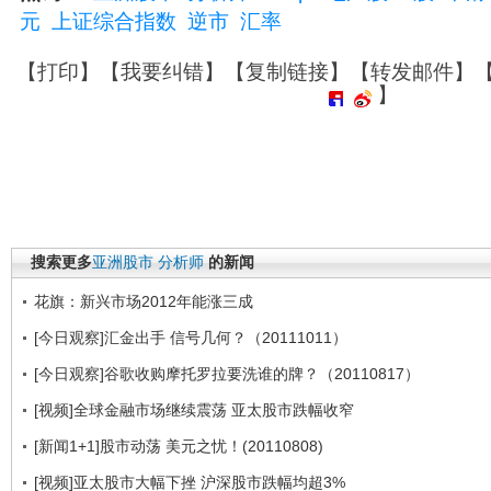
元
上证综合指数
逆市
汇率
【
打印
】【
我要纠错
】【
复制链接
】【
转发邮件
】
】
搜索更多
亚洲股市
分析师
的新闻
花旗：新兴市场2012年能涨三成
[今日观察]汇金出手 信号几何？（20111011）
[今日观察]谷歌收购摩托罗拉要洗谁的牌？（20110817）
[视频]全球金融市场继续震荡 亚太股市跌幅收窄
[新闻1+1]股市动荡 美元之忧！(20110808)
[视频]亚太股市大幅下挫 沪深股市跌幅均超3%