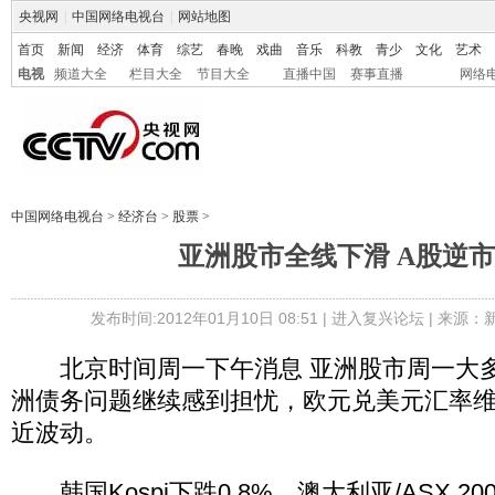
央视网
|
中国网络电视台
|
网站地图
首页
新闻
经济
体育
综艺
春晚
戏曲
音乐
科教
青少
文化
艺术
电视
频道大全
栏目大全
节目大全
直播中国
赛事直播
网络
中国网络电视台
>
经济台
>
股票
>
亚洲股市全线下滑 A股逆
发布时间:2012年01月10日 08:51 |
进入复兴论坛
| 来源：
北京时间周一下午消息 亚洲股市周一大多
洲债务问题继续感到担忧，欧元兑美元汇率维持
近波动。
韩国Kospi下跌0.8%，澳大利亚/ASX 20