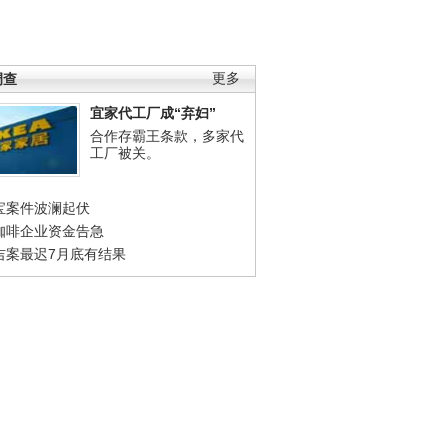
调查
更多
宜家代工厂成“弃妇”
合作存霸王条款，多家代
工厂被关。
宝案件波澜起伏
咖啡企业资金告急
吉案最迟7月底有结果