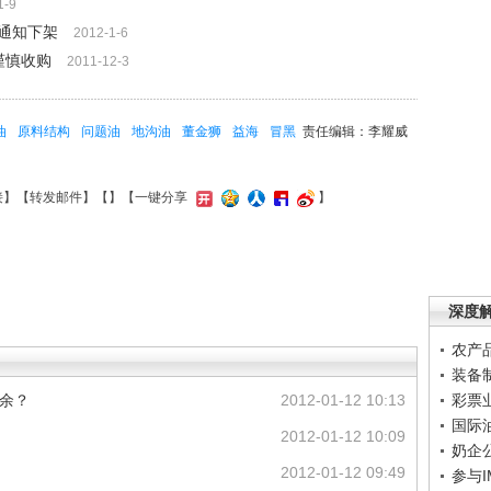
1-9
通知下架
2012-1-6
谨慎收购
2011-12-3
油
原料结构
问题油
地沟油
董金狮
益海
冒黑
责任编辑：李耀威
接
】【
转发邮件
】【
】
【一键分享
】
深度
农产
装备
有余？
2012-01-12 10:13
彩票
国际
2012-01-12 10:09
奶企
2012-01-12 09:49
参与