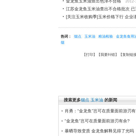
金龙鱼玉米油查出色泽不合格
2012-
江苏金龙鱼玉米油查出不合格批次 已
[关注玉米收购季]玉米价格下行 企业
热词：
烟点
玉米油
粮油检验
金龙鱼食用
烟
【
打印
】【
我要纠错
】【
复制链
搜索更多
烟点
玉米油
的新闻
肖勇：“金龙鱼”岂可在质量面前游刃
“金龙鱼“岂可在质量面前游刃有余?
暴晒导致变质 金龙鱼解释见得了光吗