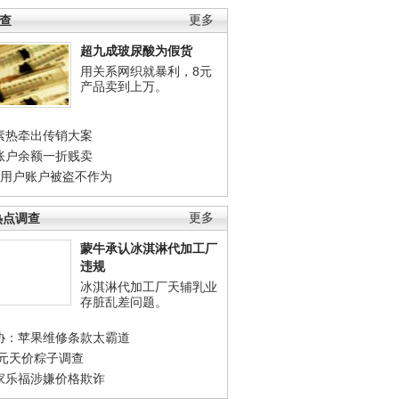
调查
更多
超九成玻尿酸为假货
用关系网织就暴利，8元
产品卖到上万。
素热牵出传销大案
账户余额一折贱卖
店用户账户被盗不作为
热点调查
更多
蒙牛承认冰淇淋代加工厂
违规
冰淇淋代加工厂天辅乳业
存脏乱差问题。
协：苹果维修条款太霸道
0元天价粽子调查
家乐福涉嫌价格欺诈