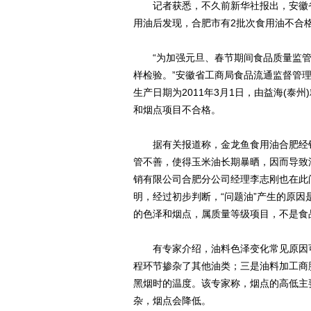
记者获悉，不久前新华社报出，安徽省
用油后发现，合肥市有2批次食用油不合
“为加强元旦、春节期间食品质量监管
样检验。”安徽省工商局食品流通监督管
生产日期为2011年3月1日，由益海(泰
和烟点项目不合格。
据有关报道称，金龙鱼食用油合肥经销
管不善，使得玉米油长期暴晒，因而导致
销有限公司合肥分公司经理李志刚也在此
明，经过初步判断，“问题油”产生的原
的色泽和烟点，属质量等级项目，不是食
有专家介绍，油料色泽变化常见原因可
程环节掺杂了其他油类；三是油料加工商
黑烟时的温度。该专家称，烟点的高低主
杂，烟点会降低。