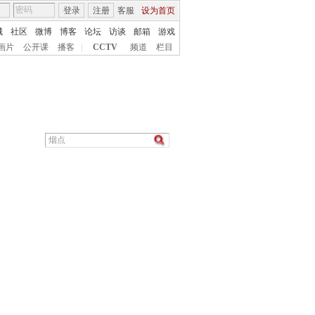
登录
注册
客服
设为首页
城
社区
微博
博客
论坛
访谈
邮箱
游戏
画片
公开课
播客
|
CCTV
频道
栏目