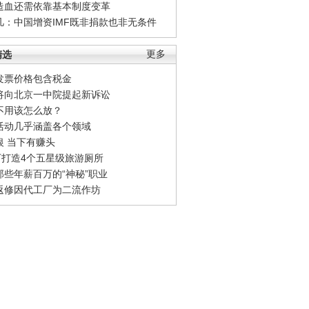
造血还需依靠基本制度变革
凡：中国增资IMF既非捐款也非无条件
精选
更多
发票价格包含税金
将向北京一中院提起新诉讼
不用该怎么放？
活动几乎涵盖各个领域
银 当下有赚头
0万打造4个五星级旅游厕所
那些年薪百万的“神秘”职业
返修因代工厂为二流作坊