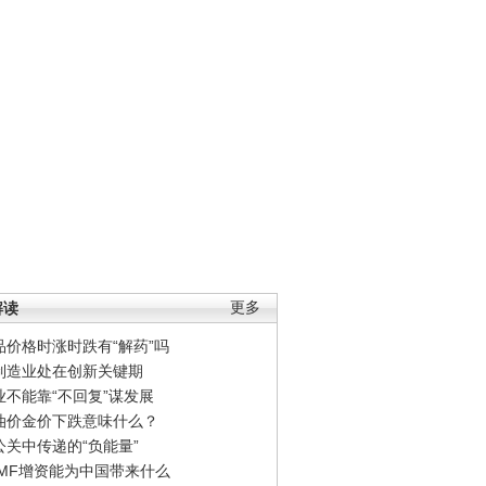
解读
更多
品价格时涨时跌有“解药”吗
制造业处在创新关键期
业不能靠“不回复”谋发展
油价金价下跌意味什么？
公关中传递的“负能量”
IMF增资能为中国带来什么