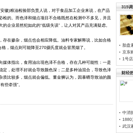
315
安徽)粮油检验部负责人说，对于食品加工企业来说，在产品
必检的。而色泽和烟点项目不合格既然在检测中不多见，并且
大的企业居然犯如此的“低级失误”，让人对其产品充满疑虑。
存在掺杂，烟点也会相应降低。油料专家解释说，比如合格
胎盘
合格，烟点则可能降至270摄氏度就会冒黑烟了。
京东
1号
媒体指出，食用油出现色泽不合格，存在几种可能性：一是
稳定，处理不好就会导致颜色深；二是多种油混合，导致色泽
财经
杂质比较多，烟点就会偏低。董金狮认为，因暴晒导致油的颜
有些牵强”。
中消
188
武汉