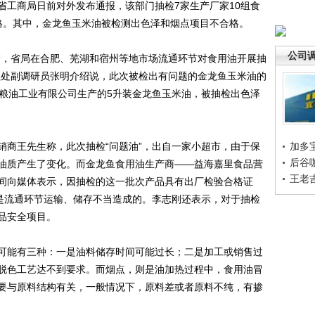
工商局日前对外发布通报，该部门抽检7家生产厂家10组食
格。其中，金龙鱼玉米油被检测出色泽和烟点项目不合格。
公司
，省局在合肥、芜湖和宿州等地市场流通环节对食用油开展抽
理处副调研员张明介绍说，此次被检出有问题的金龙鱼玉米油的
州)粮油工业有限公司生产的5升装金龙鱼玉米油，被抽检出色泽
商王先生称，此次抽检“问题油”，出自一家小超市，由于保
加多
后谷
油质产生了变化。而金龙鱼食用油生产商——益海嘉里食品营
王老
间向媒体表示，因抽检的这一批次产品具有出厂检验合格证
因是流通环节运输、储存不当造成的。李志刚还表示，对于抽检
品安全项目。
能有三种：一是油料储存时间可能过长；二是加工或销售过
脱色工艺达不到要求。而烟点，则是油加热过程中，食用油冒
要与原料结构有关，一般情况下，原料差或者原料不纯，有掺