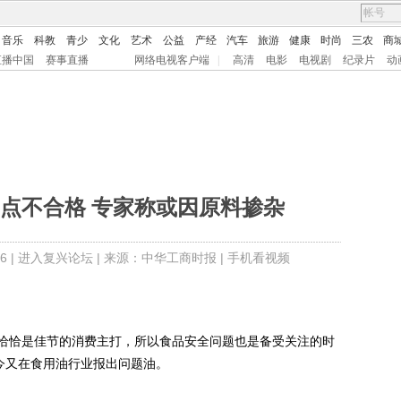
音乐
科教
青少
文化
艺术
公益
产经
汽车
旅游
健康
时尚
三农
商
直播中国
赛事直播
网络电视客户端
|
高清
电影
电视剧
纪录片
动
点不合格 专家称或因原料掺杂
6 |
进入复兴论坛
| 来源：中华工商时报 |
手机看视频
恰是佳节的消费主打，所以食品安全问题也是备受关注的时
今又在食用油行业报出问题油。