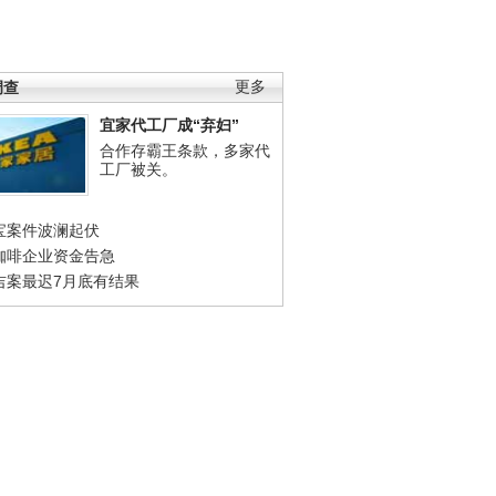
调查
更多
宜家代工厂成“弃妇”
合作存霸王条款，多家代
工厂被关。
宝案件波澜起伏
咖啡企业资金告急
吉案最迟7月底有结果