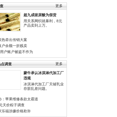
调查
更多
超九成玻尿酸为假货
用关系网织就暴利，8元
产品卖到上万。
素热牵出传销大案
账户余额一折贱卖
店用户账户被盗不作为
热点调查
更多
蒙牛承认冰淇淋代加工厂
违规
冰淇淋代加工厂天辅乳业
存脏乱差问题。
协：苹果维修条款太霸道
0元天价粽子调查
家乐福涉嫌价格欺诈