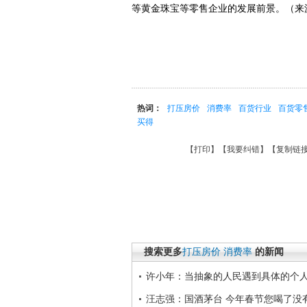
等黄金珠宝等零售企业的发展前景。（来
热词：
打压房价
消费率
百货行业
百货零
买得
【
打印
】【
我要纠错
】【
复制链
搜索更多
打压房价
消费率
的新闻
许小年：当抽象的人民遇到具体的个
汪志强：国酒茅台 今年春节您喝了没