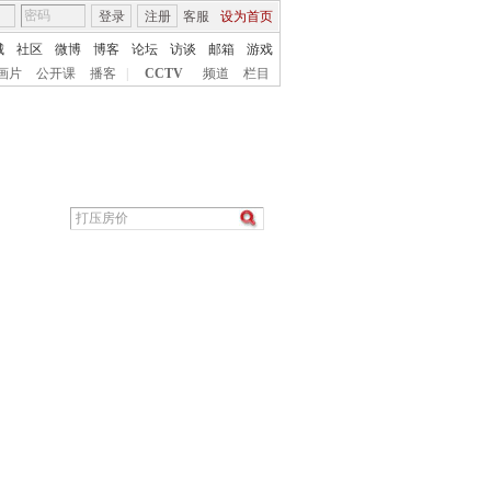
登录
注册
客服
设为首页
城
社区
微博
博客
论坛
访谈
邮箱
游戏
画片
公开课
播客
|
CCTV
频道
栏目