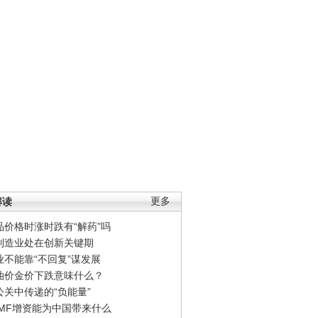
解读
更多
品价格时涨时跌有“解药”吗
制造业处在创新关键期
业不能靠“不回复”谋发展
油价金价下跌意味什么？
公关中传递的“负能量”
IMF增资能为中国带来什么