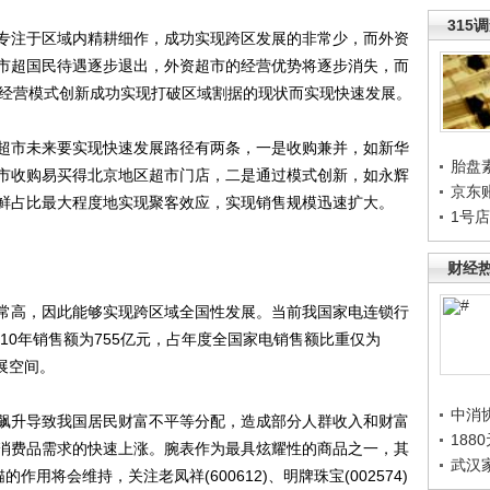
315
注于区域内精耕细作，成功实现跨区发展的非常少，而外资
市超国民待遇逐步退出，外资超市的经营优势将逐步消失，而
等通过经营模式创新成功实现打破区域割据的现状而实现快速发展。
市未来要实现快速发展路径有两条，一是收购兼并，如新华
胎盘
市收购易买得北京地区超市门店，二是通过模式创新，如永辉
京东
鲜占比最大程度地实现聚客效应，实现销售规模迅速扩大。
1号
财经
高，因此能够实现跨区域全国性发展。当前我国家电连锁行
2010年销售额为755亿元，占年度全国家电销售额比重仅为
展空间。
中消
升导致我国居民财富不平等分配，造成部分人群收入和财富
188
消费品需求的快速上涨。腕表作为最具炫耀性的商品之一，其
武汉
用将会维持，关注老凤祥(600612)、明牌珠宝(002574)