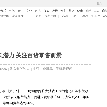
音乐
科教
青少
文化
艺术
公益
产经
汽车
旅游
健康
时尚
三农
商
直播中国
赛事直播
网络电视客户端
|
高清
电影
电视剧
纪录片
动
长潜力 关注百货零售前景
:34 |
进入复兴论坛
| 来源：金融界 |
手机看视频
在《关于“十二五”时期做好扩大消费工作的意见》等相关政
，增强居民消费能力，促进消费结构升级”，力争到2015年国
，最终消费率达到50%。