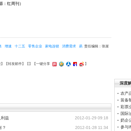
源：红周刊）
售
增速
十二五
零售企业
家电连锁
消费需求
易
责任编辑：张崖
接
】【
转发邮件
】【
】
【一键分享
】
深度
农产
装备
彩票
国际
人利益
2012-01-29 09:18
奶企
参与
有？
2012-01-28 11:34