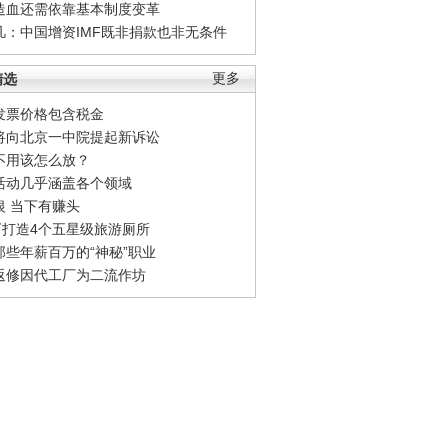
造血还需依靠基本制度变革
凡：中国增资IMF既非捐款也非无条件
精选
更多
发票价格包含税金
将向北京一中院提起新诉讼
不用该怎么放？
活动几乎涵盖各个领域
银 当下有赚头
0万打造4个五星级旅游厕所
那些年薪百万的“神秘”职业
返修因代工厂为二流作坊