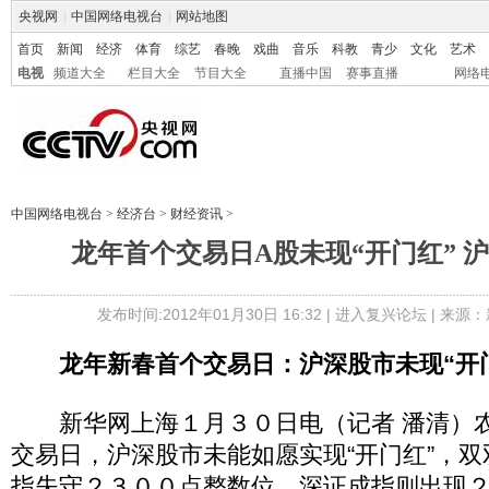
央视网
|
中国网络电视台
|
网站地图
首页
新闻
经济
体育
综艺
春晚
戏曲
音乐
科教
青少
文化
艺术
电视
频道大全
栏目大全
节目大全
直播中国
赛事直播
网络
中国网络电视台
>
经济台
>
财经资讯
>
龙年首个交易日A股未现“开门红” 沪
发布时间:2012年01月30日 16:32 |
进入复兴论坛
| 来源：
龙年新春首个交易日：沪深股市未现“开
新华网上海１月３０日电（记者 潘清）农
交易日，沪深股市未能如愿实现“开门红”，
指失守２３００点整数位，深证成指则出现