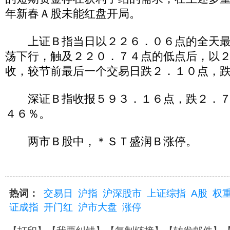
年新春Ａ股未能红盘开局。
上证Ｂ指当日以２２６．０６点的全天最
荡下行，触及２２０．７４点的低点后，以
收，较节前最后一个交易日跌２．１０点，
深证Ｂ指收报５９３．１６点，跌２．７
４６％。
两市Ｂ股中，＊ＳＴ盛润Ｂ涨停。
热词：
交易日
沪指
沪深股市
上证综指
A股
权
证成指
开门红
沪市大盘
涨停