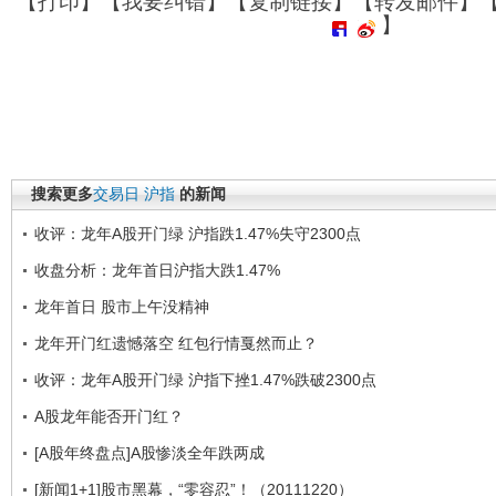
【
打印
】【
我要纠错
】【
复制链接
】【
转发邮件
】
】
搜索更多
交易日
沪指
的新闻
收评：龙年A股开门绿 沪指跌1.47%失守2300点
收盘分析：龙年首日沪指大跌1.47%
龙年首日 股市上午没精神
龙年开门红遗憾落空 红包行情戛然而止？
收评：龙年A股开门绿 沪指下挫1.47%跌破2300点
A股龙年能否开门红？
[A股年终盘点]A股惨淡全年跌两成
[新闻1+1]股市黑幕，“零容忍”！（20111220）