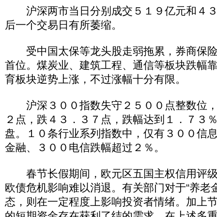
沪深两市当日分别成交５１９亿元和４３
后一个交易日有所萎缩。
受中国太保等龙头股走弱拖累，券商保险
首位。煤炭业、建筑工程、通信等板块跌幅
育板块逆势上涨，不过涨幅十分有限。
沪深３００指数失守２５００点整数位，
２点，跌４３．３７点，跌幅达到１．７３
盘。１０条行业系列指数中，仅有３００信
金融、３００电信跌幅超过２％。
春节长假期间，欧元区五国主权信用评级
欧债危机影响难以消退。有关部门对于“养老
态，则在一定程度上影响投资者情绪。加上
的短期资金存在获利了结的需求，在上述多