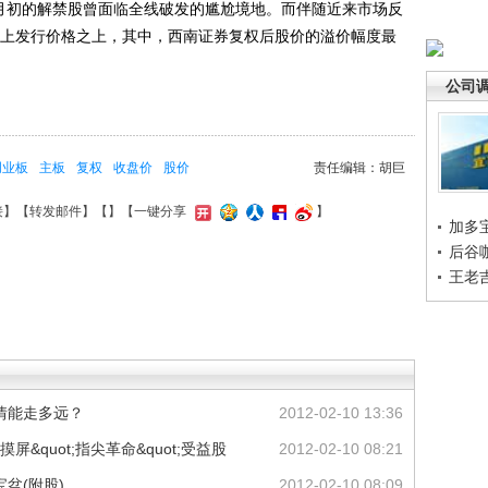
月初的解禁股曾面临全线破发的尴尬境地。而伴随近来市场反
经站上发行价格之上，其中，西南证券复权后股价的溢价幅度最
公司
创业板
主板
复权
收盘价
股价
责任编辑：胡巨
接
】【
转发邮件
】【
】
【一键分享
】
加多
后谷
王老
情能走多远？
2012-02-10 13:36
屏&quot;指尖革命&quot;受益股
2012-02-10 08:21
盆(附股)
2012-02-10 08:09