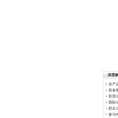
深度
农产
装备
彩票
国际
奶企
参与