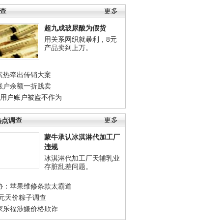
调查
更多
超九成玻尿酸为假货
用关系网织就暴利，8元
产品卖到上万。
素热牵出传销大案
账户余额一折贱卖
店用户账户被盗不作为
热点调查
更多
蒙牛承认冰淇淋代加工厂
违规
冰淇淋代加工厂天辅乳业
存脏乱差问题。
协：苹果维修条款太霸道
0元天价粽子调查
家乐福涉嫌价格欺诈