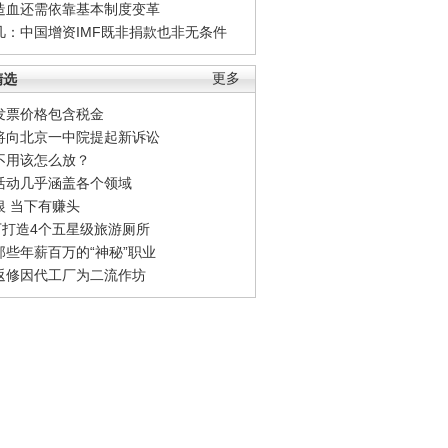
造血还需依靠基本制度变革
凡：中国增资IMF既非捐款也非无条件
精选
更多
发票价格包含税金
将向北京一中院提起新诉讼
不用该怎么放？
活动几乎涵盖各个领域
银 当下有赚头
0万打造4个五星级旅游厕所
那些年薪百万的“神秘”职业
返修因代工厂为二流作坊