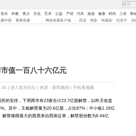
音乐
科教
青少
文化
艺术
公益
产经
汽车
旅游
健康
时尚
三农
商
直播中国
赛事直播
网络电视客户端
|
高清
电影
电视剧
纪录片
动
禁市值一百八十六亿元
35 |
进入复兴论坛
| 来源：新民晚报 |
手机看视频
的安排，下周两市有23家合计23.7亿股解禁，以昨天收盘
%。其中，主板解禁量为20.6亿股，占比87%；中小板1.18亿
%。解禁规模最大的股票来自西南证券，解禁股份数为8.44亿