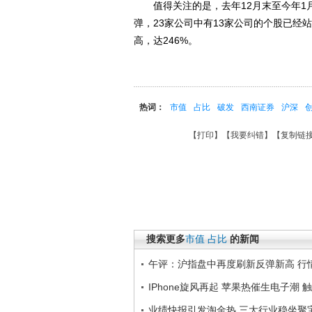
值得关注的是，去年12月末至今年1
弹，23家公司中有13家公司的个股已
高，达246%。
热词：
市值
占比
破发
西南证券
沪深
【
打印
】【
我要纠错
】【
复制链
搜索更多
市值
占比
的新闻
午评：沪指盘中再度刷新反弹新高 行
IPhone旋风再起 苹果热催生电子潮 触摸
业绩快报引发淘金热 三大行业稳坐聚宝