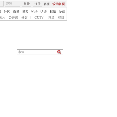
登录
注册
客服
设为首页
城
社区
微博
博客
论坛
访谈
邮箱
游戏
画片
公开课
播客
|
CCTV
频道
栏目