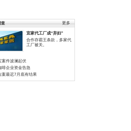
调查
更多
宜家代工厂成“弃妇”
合作存霸王条款，多家代
工厂被关。
宝案件波澜起伏
咖啡企业资金告急
吉案最迟7月底有结果