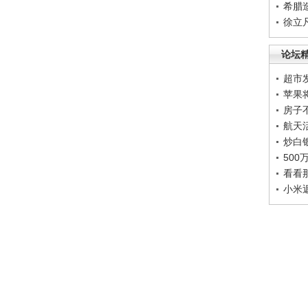
希腊
徐立
论坛
超市
苹果
房子
航天
炒白
50
看看
小米