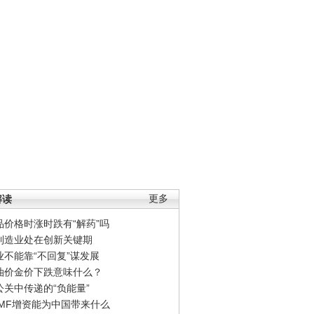
解读
更多
品价格时涨时跌有“解药”吗
制造业处在创新关键期
业不能靠“不回复”谋发展
油价金价下跌意味什么？
公关中传递的“负能量”
IMF增资能为中国带来什么