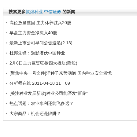
搜索更多
敦煌种业
中信证券
的新闻
高位放量整固 主力休养驻兵20股
早盘主力资金净流入40股
最新上市公司早间公告速递(2.13)
杜邦先锋：魅影潜伏中国种业
2月6日主力巨资狂抢四大板块(附股)
[聚焦中央一号文件]洋种子来势汹汹 国内种业安全堪忧
分析师在线 2011-04-18 11：09
[关注种业发展新政]种业公司能否发“新芽”
热点话题：农业水利还能飞多远？
大宗商品：机会还是陷阱？