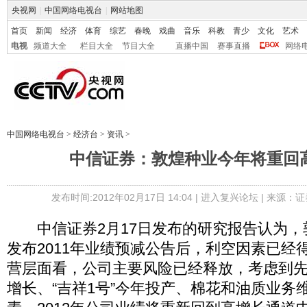
央视网
|
中国网络电视台
|
网站地图
首页
新闻
经济
体育
综艺
春晚
戏曲
音乐
科教
青少
文化
艺术
电视
频道大全
栏目大全
节目大全
直播中国
赛事直播
网络
中国网络电视台
>
经济台
>
资讯
>
中信证券：敦煌种业今年将重回
发布时间:2012年02月17日 14:04 |
进入复兴论坛
| 来源：证
中信证券2月17日发布的研究报告认为，敦煌
发布2011年业绩预减公告后，利空因素已经
营层面看，公司主要风险已经释放，考虑到先
增长、“吉祥1号”今年投产、棉花和油质业务