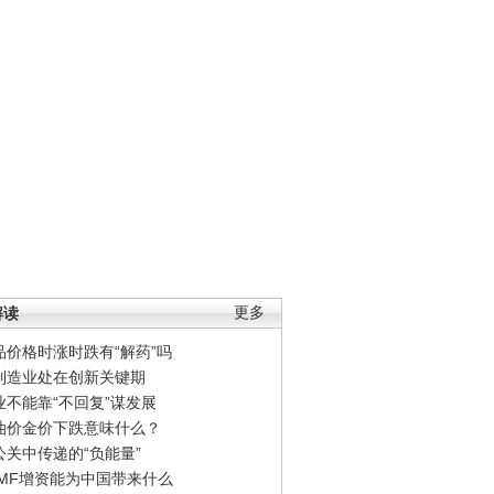
解读
更多
品价格时涨时跌有“解药”吗
制造业处在创新关键期
业不能靠“不回复”谋发展
油价金价下跌意味什么？
公关中传递的“负能量”
IMF增资能为中国带来什么