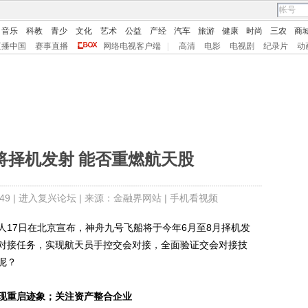
音乐
科教
青少
文化
艺术
公益
产经
汽车
旅游
健康
时尚
三农
商
直播中国
赛事直播
网络电视客户端
|
高清
电影
电视剧
纪录片
动
将择机发射 能否重燃航天股
9 |
进入复兴论坛
| 来源：金融界网站 |
手机看视频
人17日在北京宣布，神舟九号飞船将于今年6月至8月择机发
对接任务，实现航天员手控交会对接，全面验证交会对接技
呢？
现重启迹象；关注资产整合企业