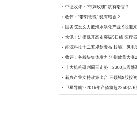
中证收评：“带刺玫瑰” 犹有暗香？
收评：“带刺玫瑰” 犹有暗香？
国务院发文力挺海水淡化产业 9股迎
快讯：沪指低开高走突破5日线 医疗
能源科技十二五规划发布 核能、风电等
收评：各板块集体发力 沪指放量大涨2.
十大机构研判周三走势：2300点震荡
新兴产业支持政策出台 三领域9股投
卫星导航业2015年产值将超2250亿 