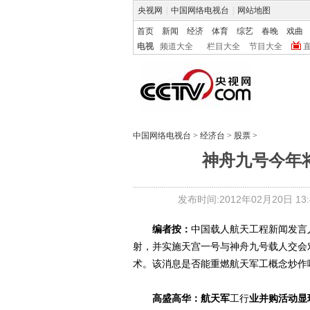
央视网
|
中国网络电视台
|
网站地图
首页
新闻
经济
体育
综艺
春晚
戏曲
电视
频道大全
栏目大全
节目大全
中国网络电视台
>
经济台
>
股票
>
神舟九号今年
发布时间:2012年02月20日 13:4
编者按：
中国载人航天工程新闻发言
射，并实施天宫一号与神舟九号载人交会
术。该消息是否能重燃航天军工概念炒作
高盛高华：航天军
工行
业并购活动显