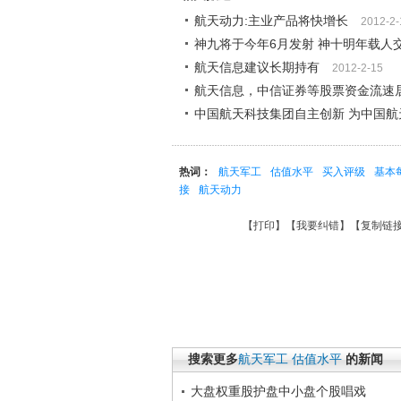
航天动力:主业产品将快增长
2012-2-
神九将于今年6月发射 神十明年载人
航天信息建议长期持有
2012-2-15
航天信息，中信证券等股票资金流速
中国航天科技集团自主创新 为中国航
热词：
航天军工
估值水平
买入评级
基本
接
航天动力
【
打印
】【
我要纠错
】【
复制链
搜索更多
航天军工
估值水平
的新闻
大盘权重股护盘中小盘个股唱戏