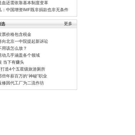
造血还需依靠基本制度变革
凡：中国增资IMF既非捐款也非无条件
精选
更多
发票价格包含税金
将向北京一中院提起新诉讼
不用该怎么放？
活动几乎涵盖各个领域
银 当下有赚头
0万打造4个五星级旅游厕所
那些年薪百万的“神秘”职业
返修因代工厂为二流作坊