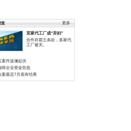
调查
更多
宜家代工厂成“弃妇”
合作存霸王条款，多家代
工厂被关。
宝案件波澜起伏
咖啡企业资金告急
吉案最迟7月底有结果