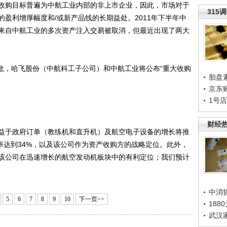
收购目标普遍为中航工业内部的非上市企业，因此，市场对于
315
盈利增厚幅度和/或新产品线的长期益处。2011年下半年中
来自中航工业的多次资产注入交易被取消，但最近出现了两大
批，哈飞股份（中航科工子公司）和中航工业将公布“重大收购
胎盘
京东
1号
财经
于政府订单（教练机和直升机）及航空电子设备的增长将推
长率达到34%，以及该公司作为资产收购方的战略定位。此外，
该公司在迅速增长的航空发动机板块中的有利定位；我们预计
中消
5
6
7
8
9
10
下一页>>
188
武汉