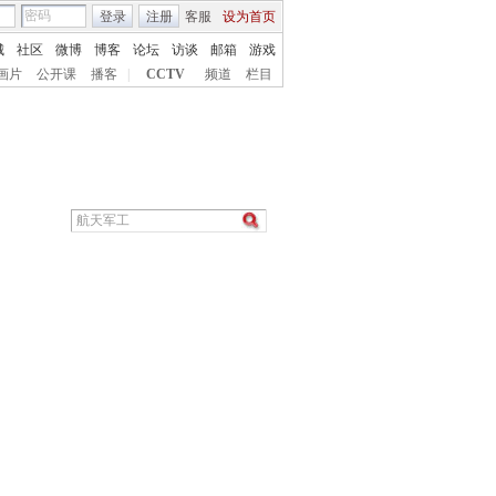
登录
注册
客服
设为首页
城
社区
微博
博客
论坛
访谈
邮箱
游戏
画片
公开课
播客
|
CCTV
频道
栏目