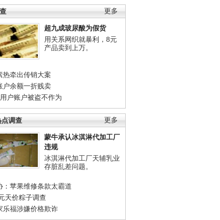
调查
更多
超九成玻尿酸为假货
用关系网织就暴利，8元
产品卖到上万。
素热牵出传销大案
账户余额一折贱卖
店用户账户被盗不作为
热点调查
更多
蒙牛承认冰淇淋代加工厂
违规
冰淇淋代加工厂天辅乳业
存脏乱差问题。
协：苹果维修条款太霸道
0元天价粽子调查
家乐福涉嫌价格欺诈