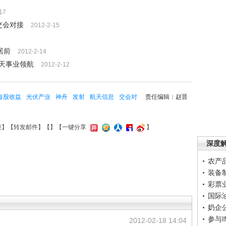
17
交会对接
2012-2-15
居前
2012-2-14
天事业领航
2012-2-12
每股收益
光伏产业
神舟
发射
航天信息
交会对
责任编辑：赵晋
接
】【
转发邮件
】【
】
【一键分享
】
深度
农产
装备
彩票
国际
奶企
参与
2012-02-18 14:04