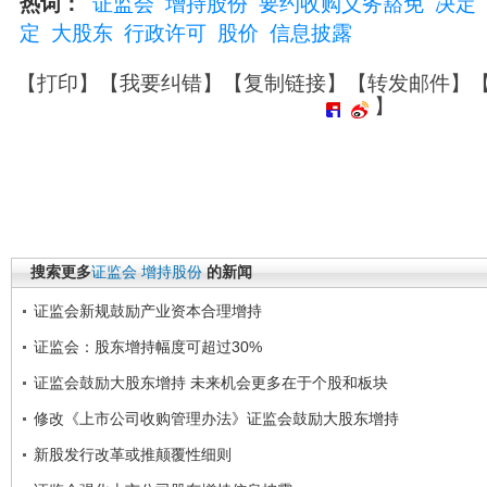
热词：
证监会
增持股份
要约收购义务豁免
决定
定
大股东
行政许可
股价
信息披露
【
打印
】【
我要纠错
】【
复制链接
】【
转发邮件
】
】
搜索更多
证监会
增持股份
的新闻
证监会新规鼓励产业资本合理增持
证监会：股东增持幅度可超过30%
证监会鼓励大股东增持 未来机会更多在于个股和板块
修改《上市公司收购管理办法》证监会鼓励大股东增持
新股发行改革或推颠覆性细则