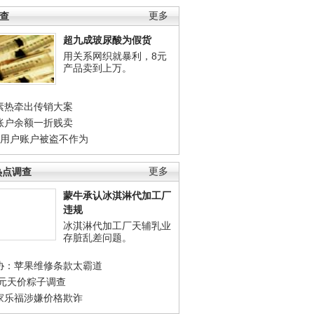
调查
更多
超九成玻尿酸为假货
用关系网织就暴利，8元
产品卖到上万。
素热牵出传销大案
账户余额一折贱卖
店用户账户被盗不作为
热点调查
更多
蒙牛承认冰淇淋代加工厂
违规
冰淇淋代加工厂天辅乳业
存脏乱差问题。
协：苹果维修条款太霸道
0元天价粽子调查
家乐福涉嫌价格欺诈