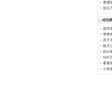
希腊
徐立
论坛
超市
苹果
房子
航天
炒白
50
看看
小米