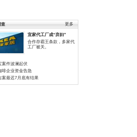
调查
更多
宜家代工厂成“弃妇”
合作存霸王条款，多家代
工厂被关。
宝案件波澜起伏
咖啡企业资金告急
吉案最迟7月底有结果