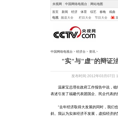
央视网
|
中国网络电视台
|
网站地图
首页
新闻
经济
体育
综艺
春晚
戏曲
电视
频道大全
栏目大全
节目大全
中国网络电视台
>
经济台
>
资讯
>
"实"与"虚"的辩
发布时间:2012年03月07日 16
温家宝总理在政府工作报告中说，稳增
表述引发了福建代表团国企、民企代表的
“去年经济取得大发展的同时，我们也
斜。我认为实体经济不发展，虚拟经济的繁