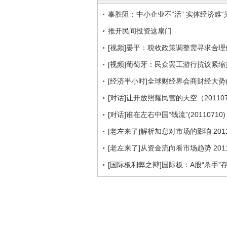
辜胜阻：中小企业不“活” 实体经济难“
推开民间投资这扇门
[视频]晏平：税收政策调整需寻求合理
[视频]葡萄牙：民众罢工游行抗议紧缩
[经济半小时]全球财经界会商财经大势(20
[对话]让开放照耀民营的天空（201107
[对话]谁在左右中国“钱流”(20110710)
[老左来了]解析加息对市场的影响 2011
[老左来了]从资金流向看市场趋势 2011
[国际板利弊之辩]国际板：A股“杀手”