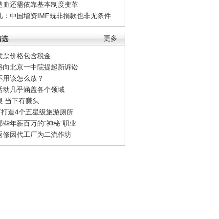
造血还需依靠基本制度变革
凡：中国增资IMF既非捐款也非无条件
精选
更多
发票价格包含税金
将向北京一中院提起新诉讼
不用该怎么放？
活动几乎涵盖各个领域
银 当下有赚头
0万打造4个五星级旅游厕所
那些年薪百万的“神秘”职业
返修因代工厂为二流作坊