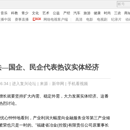
音乐
科教
青少
文化
艺术
公益
产经
汽车
旅游
健康
时尚
三农
商
直播中国
赛事直播
网络电视客户端
|
高清
电影
电视剧
纪录片
动
证法—国企、民企代表热议实体经济
:34 |
进入复兴论坛
| 来源：新华网 |
手机看视频
长就要坚持扩大内需、稳定外需，大力发展实体经济。这番
热烈讨论。
忧心忡忡地看到，产业利润大幅度向金融服务业等第三产业倾
荣也只是一时的。”福建省冶金(控股)有限责任公司原董事长