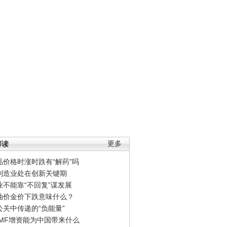
解读
更多
品价格时涨时跌有“解药”吗
制造业处在创新关键期
业不能靠“不回复”谋发展
油价金价下跌意味什么？
公关中传递的“负能量”
IMF增资能为中国带来什么