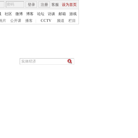
登录
注册
客服
设为首页
城
社区
微博
博客
论坛
访谈
邮箱
游戏
画片
公开课
播客
|
CCTV
频道
栏目