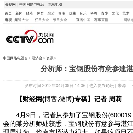
央视网
|
中国网络电视台
|
网站地图
首页
新闻
经济
体育
综艺
春晚
戏曲
音乐
科教
青少
文化
艺术
电视
频道大全
栏目大全
节目大全
直播中国
赛事直播
网络
中国网络电视台
>
经济台
>
资讯
>
分析师：宝钢股份有意参建
发布时间:2012年04月09日 14:06 |
进入复兴论坛
| 来源：
【财经网(
博客
,
微博
)专稿】记者 周莉
4月9日，记者从参加了宝钢股份(600019
会的某分析师处获悉，宝钢股份有意参与湛
理层认为，华南市场潜力很大，如果该项目