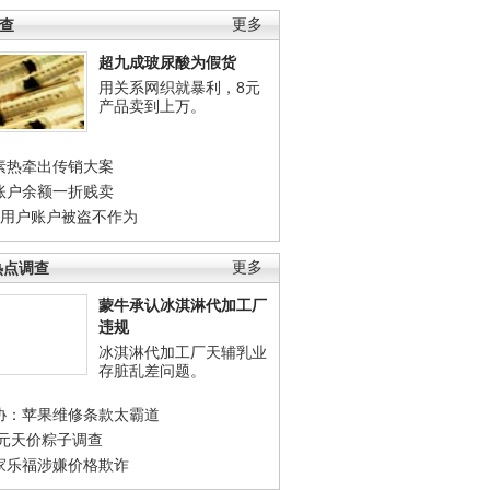
调查
更多
超九成玻尿酸为假货
用关系网织就暴利，8元
产品卖到上万。
素热牵出传销大案
账户余额一折贱卖
店用户账户被盗不作为
热点调查
更多
蒙牛承认冰淇淋代加工厂
违规
冰淇淋代加工厂天辅乳业
存脏乱差问题。
协：苹果维修条款太霸道
0元天价粽子调查
家乐福涉嫌价格欺诈