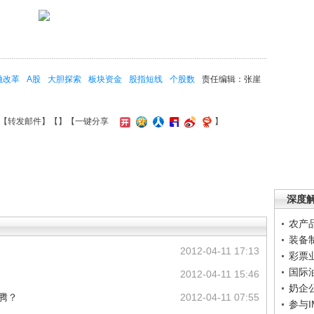
融改革
A股
大胆探索
板块资金
股指短线
个股数
责任编辑：张崖
【
转发邮件
】【
】
【一键分享
】
深度
农产
装备
2012-04-11 17:13
彩票
国际
2012-04-11 15:46
奶企
折腾？
2012-04-11 07:55
参与