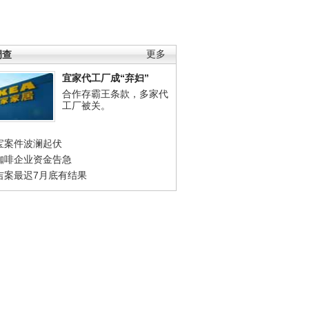
调查
更多
宜家代工厂成“弃妇”
合作存霸王条款，多家代
工厂被关。
宝案件波澜起伏
咖啡企业资金告急
吉案最迟7月底有结果