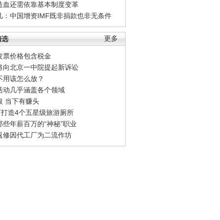
造血还需依靠基本制度变革
凡：中国增资IMF既非捐款也非无条件
精选
更多
发票价格包含税金
将向北京一中院提起新诉讼
不用该怎么放？
活动几乎涵盖各个领域
银 当下有赚头
0万打造4个五星级旅游厕所
那些年薪百万的“神秘”职业
返修因代工厂为二流作坊