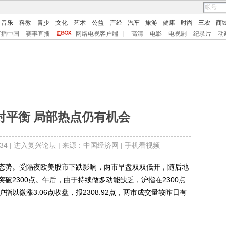
音乐
科教
青少
文化
艺术
公益
产经
汽车
旅游
健康
时尚
三农
商
直播中国
赛事直播
网络电视客户端
|
高清
电影
电视剧
纪录片
动
对平衡 局部热点仍有机会
4 |
进入复兴论坛
| 来源：中国经济网 |
手机看视频
势。受隔夜欧美股市下跌影响，两市早盘双双低开，随后地
破2300点。午后，由于持续做多动能缺乏，沪指在2300点
以微涨3.06点收盘，报2308.92点，两市成交量较昨日有