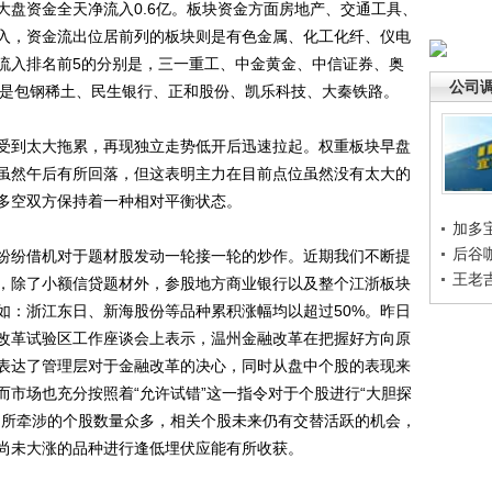
资金全天净流入0.6亿。板块资金方面房地产、交通工具、
入，资金流出位居前列的板块则是有色金属、化工化纤、仪电
流入排名前5的分别是，三一重工、中金黄金、中信证券、奥
公司
别是包钢稀土、民生银行、正和股份、凯乐科技、大秦铁路。
到太大拖累，再现独立走势低开后迅速拉起。权重板块早盘
虽然午后有所回落，但这表明主力在目前点位虽然没有太大的
多空双方保持着一种相对平衡状态。
加多
后谷
纷借机对于题材股发动一轮接一轮的炒作。近期我们不断提
王老
，除了小额信贷题材外，参股地方商业银行以及整个江浙板块
如：浙江东日、新海股份等品种累积涨幅均以超过50%。昨日
改革试验区工作座谈会上表示，温州金融改革在把握好方向原
表达了管理层对于金融改革的决心，同时从盘中个股的表现来
市场也充分按照着“允许试错”这一指令对于个股进行“大胆探
题所牵涉的个股数量众多，相关个股未来仍有交替活跃的机会，
尚未大涨的品种进行逢低埋伏应能有所收获。