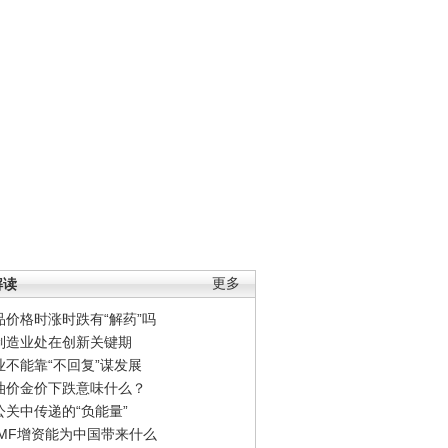
解读
更多
品价格时涨时跌有“解药”吗
制造业处在创新关键期
业不能靠“不回复”谋发展
油价金价下跌意味什么？
公关中传递的“负能量”
IMF增资能为中国带来什么