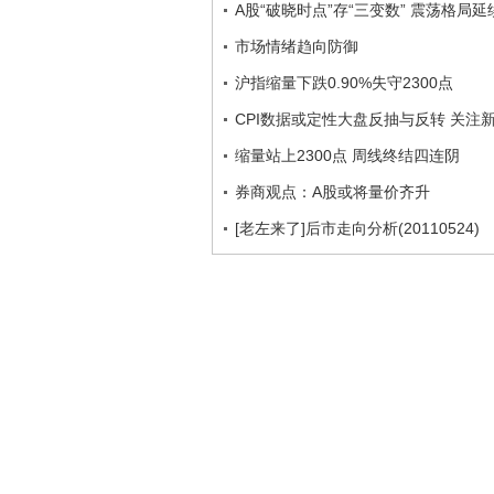
A股“破晓时点”存“三变数” 震荡格局延
市场情绪趋向防御
沪指缩量下跌0.90%失守2300点
CPI数据或定性大盘反抽与反转 关注
缩量站上2300点 周线终结四连阴
券商观点：A股或将量价齐升
[老左来了]后市走向分析(20110524)