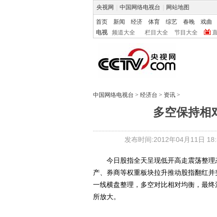
央视网
|
中国网络电视台
|
网站地图
首页
新闻
经济
体育
综艺
春晚
戏曲
电视
频道大全
栏目大全
节目大全
中国网络电视台
>
经济台
>
资讯
>
多空保持相
发布时间:2012年04月11日 18:3
今日股指全天呈现低开高走震荡整理态
产、券商等权重板块拉升推动股指翻红并突
一线横盘整理，多空对比相对均衡，最终沪指
所放大。