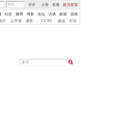
登录
注册
客服
设为首页
城
社区
微博
博客
论坛
访谈
邮箱
游戏
画片
公开课
播客
|
CCTV
频道
栏目