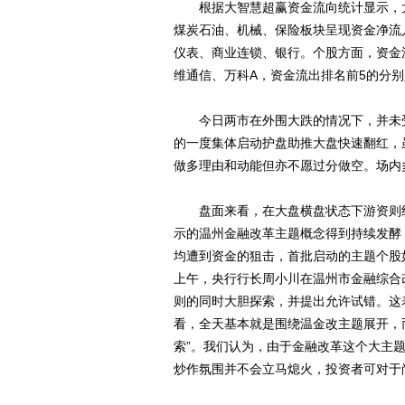
根据大智慧超赢资金流向统计显示，大盘
煤炭石油、机械、保险板块呈现资金净流
仪表、商业连锁、银行。个股方面，资金
维通信、万科A，资金流出排名前5的分
今日两市在外围大跌的情况下，并未受
的一度集体启动护盘助推大盘快速翻红，
做多理由和动能但亦不愿过分做空。场内
盘面来看，在大盘横盘状态下游资则纷
示的温州金融改革主题概念得到持续发酵
均遭到资金的狙击，首批启动的主题个股
上午，央行行长周小川在温州市金融综合
则的同时大胆探索，并提出允许试错。这
看，全天基本就是围绕温金改主题展开，而
索”。我们认为，由于金融改革这个大主
炒作氛围并不会立马熄火，投资者可对于