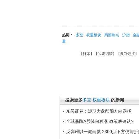
热词：
多空
权重板块
局部热点
沪指
金
量
【
打印
】【
我要纠错
】【
复制链接
】
搜索更多
多空
权重板块
的新闻
东吴证券：短期大盘酝酿方向选择
全球暴跌A股缘何独涨 政策底确认?
反弹难以一蹴而就 2300点下方仍需