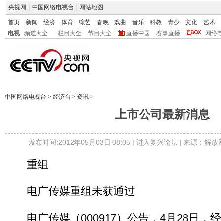
央视网
|
中国网络电视台
|
网站地图
首页
新闻
经济
体育
综艺
春晚
戏曲
音乐
科教
青少
文化
艺术
电视
频道大全
栏目大全
节目大全
直播中国
赛事直播
网络
中国网络电视台
>
经济台
>
资讯
>
上市公司最新消息
发布时间:2012年05月03日 08:05 |
进入复兴论坛
| 来源：解放
重组
电广传媒重组未获通过
电广传媒（000917）公告，4月28日，