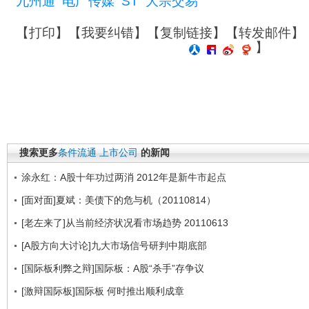
九州通
电广传媒
ST
大宗交易
【
打印
】【
我要纠错
】【
复制链接
】【
转发邮件
】
】
搜索更多
条件流通
上市公司
的新闻
涂永红：A股十年功过两消 2012年是新牛市起点
[面对面]夏斌：美债下的危与机（20110814）
[老左来了]从当前经济状况看市场趋势 20110613
[A股方向大讨论]九大市场信号研判中期底部
[国际板利弊之辩]国际板：A股“杀手”存争议
[激辩国际板]国际板 何时推出顺利成章