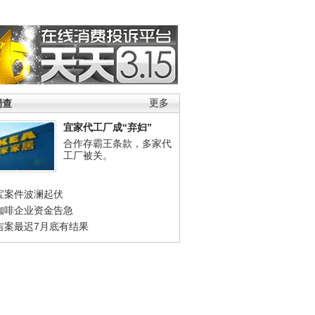
调查
更多
宜家代工厂成“弃妇”
合作存霸王条款，多家代
工厂被关。
宝案件波澜起伏
咖啡企业资金告急
吉案最迟7月底有结果