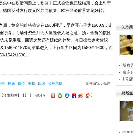
是集中在欧债问题上，欧盟非正式会议也已经结束，会上对于
，德国反对发行欧元区共同债券，欧洲经济前景难见好转。
黄金的价格稳定在1560附近，早盘开市价为1560.9，走
315
挫行情，而场外资金幷无大量逢低入场之意，预计金价的惯性
扬之势未见重现，回调之势还有延续的趋势。今日操盘参考建议
1560至1570间沽单进入，上行阻力区间为1580至1600，而
542/1530。
胎盘
京东
1号
价格
探底
价位
主权
回调
债务危机
责任编辑：张崖
财经
【
转发邮件
】【
】
【一键分享
】
中消