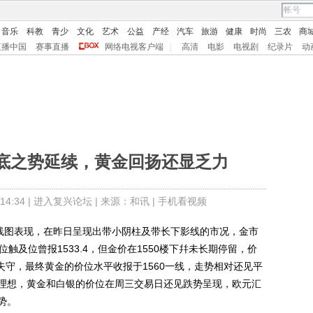
音乐
科教
青少
文化
艺术
公益
产经
汽车
旅游
健康
时尚
三农
商
直播中国
赛事直播
网络电视客户端
|
高清
电影
电视剧
纪录片
动
底之势延续，黄金回扬还显乏力
4:34 |
进入复兴论坛
| 来源：和讯 |
手机看视频
线图表现，在昨日呈现出带小阴柱及带长下影线的市况，金市
位触及位曾报1533.4，但金价在1550楼下幷未长期停留，价
尚未失守，最终黄金的价位水平收报于1560一线，走势相对还见平
理想，黄金和白银的价位在周三交易日还见跌势呈现，欧元汇
势。