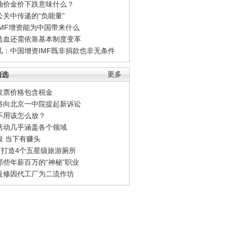
油价金价下跌意味什么？
公关中传递的“负能量”
IMF增资能为中国带来什么
造血还需依靠基本制度变革
凡：中国增资IMF既非捐款也非无条件
精选
更多
发票价格包含税金
将向北京一中院提起新诉讼
不用该怎么放？
活动几乎涵盖各个领域
银 当下有赚头
0万打造4个五星级旅游厕所
那些年薪百万的“神秘”职业
返修因代工厂为二流作坊