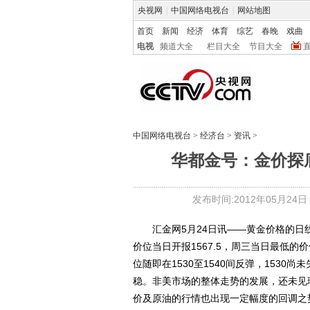
央视网
|
中国网络电视台
|
网站地图
首页
新闻
经济
体育
综艺
春晚
戏曲
电视
频道大全
栏目大全
节目大全
中国网络电视台
>
经济台
>
资讯
>
华都金号：金价探
发布时间:2012年05月24日 1
汇金网5月24日讯——黄金价格的日
价位当日开报1567.5，周三当日最低的价
位随即在1530至1540间反弹，1530
稳。非美市场的整体走势的发展，还未见
价及原油的行情也出现一定幅度的回调之