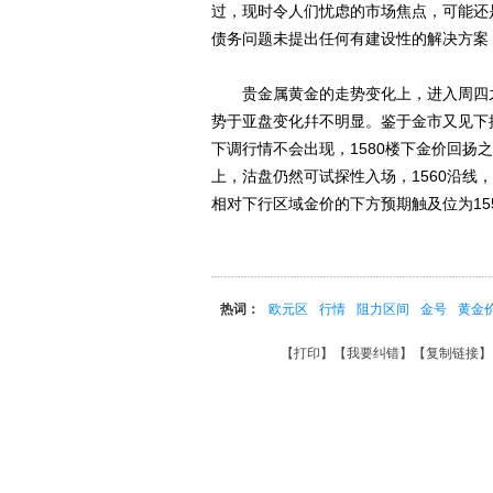
过，现时令人们忧虑的市场焦点，可能还
债务问题未提出任何有建设性的解决方案
贵金属黄金的走势变化上，进入周四之后，
势于亚盘变化幷不明显。鉴于金市又见下
下调行情不会出现，1580楼下金价回
上，沽盘仍然可试探性入场，1560沿线，及
相对下行区域金价的下方预期触及位为1550/1
热词：
欧元区
行情
阻力区间
金号
黄金
【
打印
】【
我要纠错
】【
复制链接
】