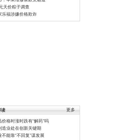
0元天价粽子调查
家乐福涉嫌价格欺诈
解读
更多
品价格时涨时跌有“解药”吗
制造业处在创新关键期
业不能靠“不回复”谋发展