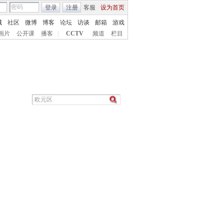
登录
注册
客服
设为首页
城
社区
微博
博客
论坛
访谈
邮箱
游戏
画片
公开课
播客
|
CCTV
频道
栏目