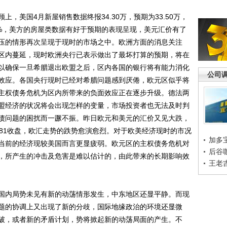
美国4月新屋销售数据终报34.30万，预期为33.50万，
.1%，美方的房屋类数据有好于预期的表现呈现，美元汇价有了
压的情形再次呈现于现时的市场之中。欧洲方面的消息关注
区内蔓延，现时欧洲央行已表示做出了最坏打算的预期，将在
以确保一旦希腊退出欧盟之后，区内各国的银行将有能力消化
公司
效应。各国央行现时已经对希腊问题感到厌倦，欧元区似乎将
主权债务危机为区内所带来的负面效应正在逐步升级。德法两
盟经济的状况将会出现怎样的变量，市场投资者也无法及时判
债问题的困扰而一蹶不振。昨日欧元和美元的汇价又见大跌，
.2581收盘，欧汇走势的跌势愈演愈烈。对于欧美经济现时的市况
加多
当前的经济现较美国而言更显疲弱。欧元区的主权债务危机对
后谷
，所产生的冲击及危害是难以估计的，由此带来的长期影响效
王老
内局势未见有新的动荡情形发生，中东地区还显平静。而现
题的协调上又出现了新的分歧，国际地缘政治的环境还显微
破，或者新的矛盾计划，势将掀起新的动荡局面的产生。不