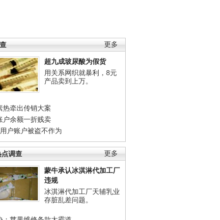
调查
更多
超九成玻尿酸为假货
用关系网织就暴利，8元
产品卖到上万。
素热牵出传销大案
账户余额一折贱卖
店用户账户被盗不作为
热点调查
更多
蒙牛承认冰淇淋代加工厂
违规
冰淇淋代加工厂天辅乳业
存脏乱差问题。
协：苹果维修条款太霸道