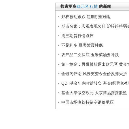
搜索更多
欧元区
行情
的新闻
郑棉被动跟跌 短期积重难返
期市名家：宏观表现欠佳 沪锌维持弱
周三期货行情点评
不见利多 豆类暂缓抄底
农产品二次探底 玉米菜油要补跌
第一黄金：再爆希腊退出欧元区 黄金
金银阁评论:风云突变令金价反弹夭折
QDII基金年内收益转负 基金经理慎对
基金大举做空欧元 大宗商品摇摇欲坠
中国市场疲软特征令铜价承压