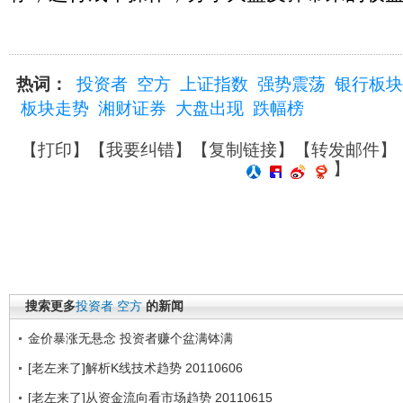
热词：
投资者
空方
上证指数
强势震荡
银行板块
板块走势
湘财证券
大盘出现
跌幅榜
【
打印
】【
我要纠错
】【
复制链接
】【
转发邮件
】
】
搜索更多
投资者
空方
的新闻
金价暴涨无悬念 投资者赚个盆满钵满
[老左来了]解析K线技术趋势 20110606
[老左来了]从资金流向看市场趋势 20110615