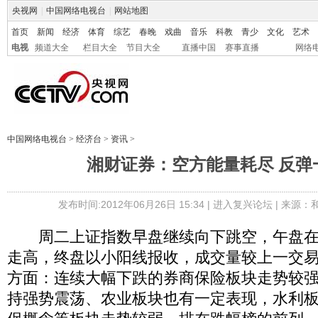
央视网
|
中国网络电视台
|
网站地图
首页
新闻
经济
体育
综艺
春晚
戏曲
音乐
科教
青少
文化
艺术
电视
频道大全
栏目大全
节目大全
直播中国
赛事直播
网络
中国网络电视台
>
经济台
>
资讯
>
湘财证券：空方能量耗尽 反弹
发布时间:2012年06月26日 15:34 |
进入复兴论坛
| 来源：
周二上证指数早盘继续向下跳空，午盘在
走高，终盘以小阳线报收，成交量较上一交
方面：连续大幅下跌的券商保险板块走势较
持强势震荡、农业板块也有一定表现，水利