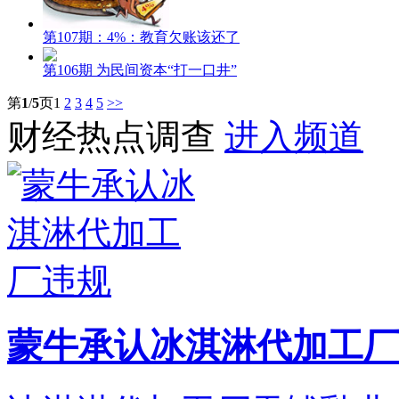
第107期：4%：教育欠账该还了
第106期 为民间资本“打一口井”
第
1
/
5
页
1
2
3
4
5
>>
财经热点调查
进入频道
蒙牛承认冰淇淋代加工厂