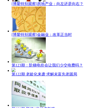
[博鳌特别观察]房地产业：向左还是向右？
[博鳌特别观察]金融业：改革正当时
第123期：阶梯电价会让我们少交电费吗？
第122期 老龄化来袭 求解未富先老困局