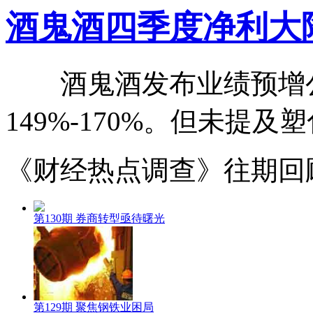
酒鬼酒四季度净利大
酒鬼酒发布业绩预增公
149%-170%。但未提及
《财经热点调查》往期回
第130期 券商转型亟待曙光
第129期 聚焦钢铁业困局