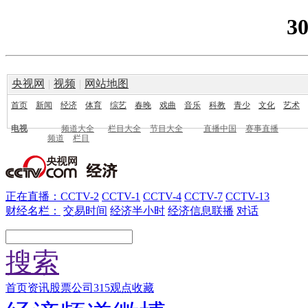
3
央视网
|
视频
|
网站地图
首页
新闻
经济
体育
综艺
春晚
戏曲
音乐
科教
青少
文化
艺术
电视
频道大全
栏目大全
节目大全
直播中国
赛事直播
频道
栏目
正在直播：CCTV-2
CCTV-1
CCTV-4
CCTV-7
CCTV-13
财经名栏：
交易时间
经济半小时
经济信息联播
对话
搜索
首页
资讯
股票
公司
315
观点
收藏