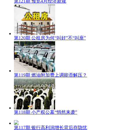
第121期 预览4月经济新规
第120期 公租房为何“叫好”不“叫座”
第119期 燃油附加费上调能否解压？
第118期 小产权公墓“悄然来袭”
第117期 银行高利润增长背后存隐忧