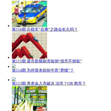
第116期 出租车"合乘"之路会长久吗？
第115期 退市新规能否扳倒“借壳不倒翁”
第114期 为何资本纷纷中意“养猪”？
第113期 养老金入市破冰 治市？OR 救市？