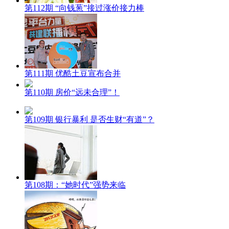
第112期 “向钱葱”接过涨价接力棒
第111期 优酷土豆宣布合并
第110期 房价“远未合理”！
第109期 银行暴利 是否生财“有道”？
第108期：“她时代”强势来临