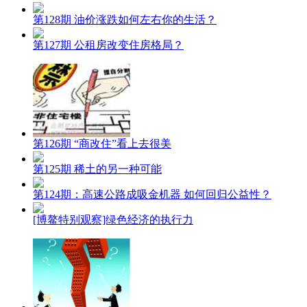
第128期 油价涨跌如何左右你的生活？
第127期 公租房改变住房格局？
第126期 “商改住”看上去很美
第125期 稀土的另一种可能
第124期：高速公路成吸金机器 如何回归公益性？
[博鳌特别观察]绿色经济的执行力