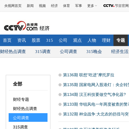
央视网首页
新闻
视频
经济
体育
军事
更多
节目官网
首页
资讯
股票
315
公司
观点
人物
理财
专题
财经热点调查
315调查
公司调查
315晚会
经济生活
第136期 联想“吃进”摩托罗拉
全部
第135期 国家电网入股港灯：央企转
第134期 汉王科技要做空气净化器?
财经专题
第133期 华锐风电一年两度被查的警
财经热点调查
第132期 种业战争:大北农的彷徨与
公司调查
315调查