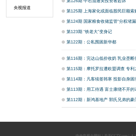
第126期 中石油遭美投资者起诉
央视报道
第125期 上海家化或面临股民巨额索
第124期 国家粮食收储监管“分权堵漏
第123期 “铁老大”变身记
第122期：公私围困新华都
第116期：完达山低价收奶 乳业垄
第115期：摩托罗拉遭欧盟调查 专
第114期：凡客续签韩寒 投影自身困
第113期：用工待遇 富士康绕不开的
第112期：新鸿基地产 郭氏兄弟的豪
中央电视台网站
|
关于CCTV.com
|
人