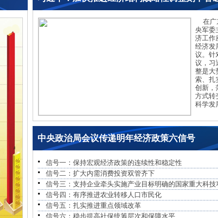
在广东
央军委
济工作
经济发
议。针
议，习
整是大
索、扎
创新，
方式转
科学发
中央政治局会议传递明年经济政策六信号
信号一：保持宏观经济政策的连续性和稳定性
信号二：扩大内需消费投资双管齐下
信号三：支持企业牵头实施产业目标明确的国家重大科技
信号四：有序推进农业转移人口市民化
信号五：扎实推进重点领域改革
信号六：稳步提高社保统筹层次和保障水平