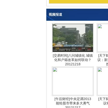
视频报道
[交易时间]八问城镇化 城镇
[天下
化和户籍改革如何联动？
议：新
20121218
[午后财经]中央定调2013
[天下
能给股市带来多大勇气
议
20121217