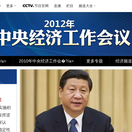
事
更多
节目官网
直播
栏目
频道大全
a>
2010年中央经济工作会�?/a>
更多专题
经济频道
性
实施积
发挥逆
家认
稳定性