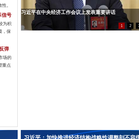
效性。
习近平在中央经济工作会议上发表重要讲话
革信号
较为积
1
2
模，保
反弹
市场的
望重点
习近平：加快推进经济结构战略性调整刻不容