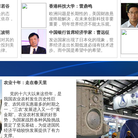
李若谷
香港科技大学：雷鼎鸣
长的态
欧洲问题是长期性的，美国财政悬
互依存，
崖终能解决，在未来创新科技非要
重要，明年世界经济不能太乐观。
王波明
中国银行首席经济学家：曹远征
国对其的
发达国家出现了日本化的现象，世
金投到美
界经济走出长期低迷必须有技术进
法律。
步。而中国是希望中的希望。
农业十年：走在春天里
党的十六大以来这些年，是
我国农业农村发生历史性巨
变、农民得实惠最多的时期之
一，“三农”发展进入又一个“黄
金期”。农业农村发展的好形
势，为国家战胜各种风险挑战
奠定了坚实基础，为促进国民
经济平稳较快发展提供了有力
支撑。