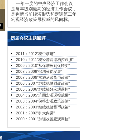
一年一度的中央经济工作会议
是每年级别最高的经济工作会议，
是判断当前经济形势和定调第二年
宏观经济政策最权威的风向标。
3
历届会议主题回顾
2011：2012"稳中求进"
2010：2011"稳经济调结构控通胀"
2009：2010"从保增长到促转变"
2008：2009"保增长促发展"
2007：2008"实施从紧货币政策"
2006：2007"继续稳健财政政策"
2005：2006"继续搞好宏观调控"
2004：2005"巩固宏观调控成果"
2003：2004"保持宏观政策连续"
2002：2003"继续稳健货币政策"
2001：2002"扩大内需"
2000：2001"加强改善宏观调控"
缓