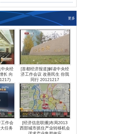
更多
焦中央经
[首都经济报道]解读中央经
增长 向
济工作会议 改善民生 你我
217)
同行 20121217
济工作会
[经济信息联播]布局2013
六大任务
西部城市抓住产业转移机会
谋求产业集群效应