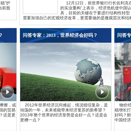
稳”护
12月12日，前世界银行行长佐利克在
当前股
的实业重构”上表示，经济危机使中国
具，目前的关键在于要进行结构性转型
需要加强自己的宏观经济改革，更需要做的是微观层次和结
？
问答专家：2013，世界经济会好吗？
问答专
摩擦，或
2012年世界经济沉疴难起，情况错综复杂，是
物价经济
国的贸易
动荡的一年，未来谁能带来经济复苏的新希望？
稳增长打
？还是更
2013年整个世界的经济形势是会好一点？还是会
好吗？财
更糟一点？
中国经济