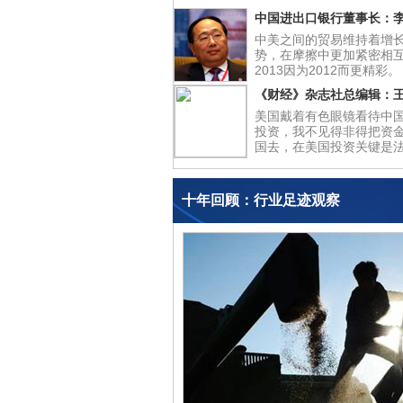
中国进出口银行董事长：
中美之间的贸易维持着增
势，在摩擦中更加紧密相
2013因为2012而更精彩。
《财经》杂志社总编辑：
美国戴着有色眼镜看待中
投资，我不见得非得把资
国去，在美国投资关键是
十年回顾：行业足迹观察