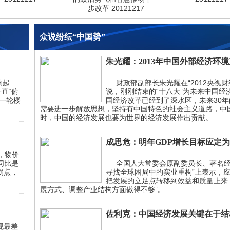
步改革 20121217
众说纷纭“中国势”
朱光耀：2013年中国外部经济环
响起
财政部副部长朱光耀在“2012央视财
直“俯
说，刚刚结束的“十八大”为未来中国
一轮楼
国经济改革已经到了深水区，未来30
需要进一步解放思想，坚持有中国特色的社会主义道路，中
时，中国的经济发展也要为世界的经济发展作出贡献。
成思危：明年GDP增长目标应定为
，物价
I同比是
全国人大常委会原副委员长、著名经济
拐点，
寻找全球困局中的实业重构”上表示，应
把发展的立足点转移到效益和质量上来
展方式、调整产业结构方面做得不够”。
佐利克：中国经济发展关键在于结
现最差