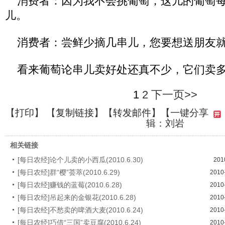
消费者：因为我不会挑葡萄，这儿的葡萄每
儿。
消费者：尝鲜少摘几串儿，您要想送朋友就
看来葡萄论串儿卖好处还真不少，它们卖多
1
2
下一页>>
【
打印
】 【
复制链接
】【
转发邮件
】
【一键分享
辑：刘岩
相关链接
[每日农经]论个儿卖的小西瓜(2010.6.30)
201
[每日农经]群“樱”荟萃(2010.6.29)
2010
[每日农经]赚钱的蓝莓(2010.6.28)
2010
[每日农经]吊起来的金银花(2010.6.28)
2010
[每日农经]不愁卖的啤酒大麦(2010.6.24)
2010
[每日农经]巧借“三国”卖豆腐(2010.6.24)
2010