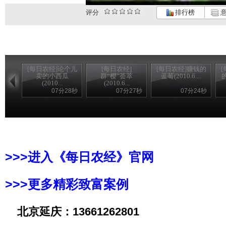
评分
排行榜
意
[每日农经]论个儿
[每日农经]
[每日农经]赚钱的
卖的小西瓜
群“樱”荟萃
蓝莓(2010.6....
的
(2010...
(2010.6...
07分28秒
07分27秒
07分24秒
>>>进入《每日农经》官网
>>>更多精彩致富案例
北京延庆：13661262801