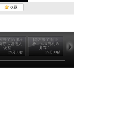
收藏
老左来了]通胀压
[老左来了]创业
[老左来了]市场新
尚存 大盘进入
板：风险与机遇
常态下应适应低
调整...
并存 2...
投资报...
29分00秒
29分00秒
29分18秒