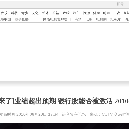
音乐
科教
青少
文化
艺术
公益
产经
汽车
旅游
健康
时尚
三农
商
直播中国
赛事直播
网络电视客户端
|
高清
电影
电视剧
纪录片
动
来了]业绩超出预期 银行股能否被激活 2010-0
发布时间:2010年08月20日 17:34 |
进入复兴论坛
| 来源：CCTV-交易时