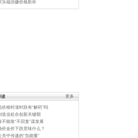
家乐福涉嫌价格欺诈
解读
更多
品价格时涨时跌有“解药”吗
制造业处在创新关键期
业不能靠“不回复”谋发展
油价金价下跌意味什么？
公关中传递的“负能量”