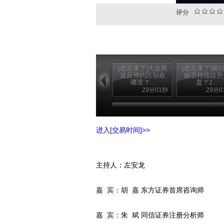
评分
[老左来了]大盘两
[老左来了]银
波反弹的区别在
能否持续拉升
哪里？...
盘？2...
29分01秒
29分0
进入[交易时间]>>
主持人：左安龙
嘉 宾：胡 嘉 东方证券首席咨询师
嘉 宾：朱 斌 同信证券注册分析师