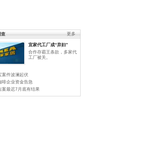
调查
更多
宜家代工厂成“弃妇”
合作存霸王条款，多家代
工厂被关。
宝案件波澜起伏
咖啡企业资金告急
吉案最迟7月底有结果