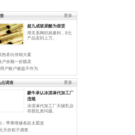
调查
更多
超九成玻尿酸为假货
用关系网织就暴利，8元
产品卖到上万。
素热牵出传销大案
账户余额一折贱卖
店用户账户被盗不作为
热点调查
更多
蒙牛承认冰淇淋代加工厂
违规
冰淇淋代加工厂天辅乳业
存脏乱差问题。
协：苹果维修条款太霸道
0元天价粽子调查