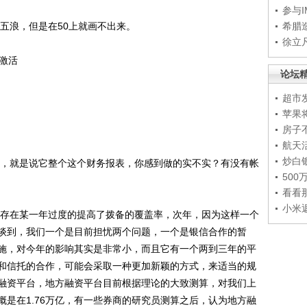
参与
五浪，但是在50上就画不出来。
希腊
徐立
激活
论坛
超市
苹果
房子
航天
炒白
，就是说它整个这个财务报表，你感到做的实不实？有没有帐
50
看看
小米
存在某一年过度的提高了拨备的覆盖率，次年，因为这样一个
谈到，我们一个是目前担忧两个问题，一个是银信合作的暂
施，对今年的影响其实是非常小，而且它有一个两到三年的平
和信托的合作，可能会采取一种更加新颖的方式，来适当的规
融资平台，地方融资平台目前根据理论的大致测算，对我们上
是在1.76万亿，有一些券商的研究员测算之后，认为地方融