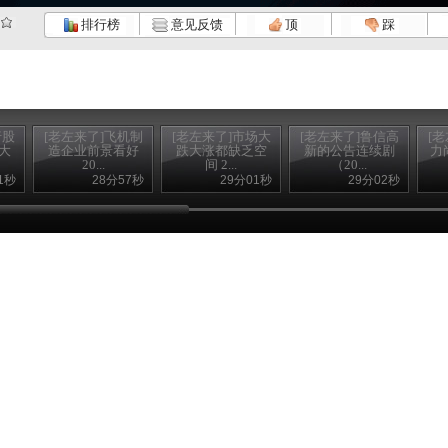
排行榜
意见反馈
顶
踩
行股
[老左来了]飞机制
[老左来了]市场大
[老左来了]鲁信高
[
大
造企业前景看好
跌大涨都缺乏空
新的公告连续剧
力
20...
间 2...
（20...
1秒
28分57秒
29分01秒
29分02秒