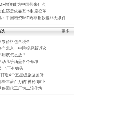
IMF增资能为中国带来什么
造血还需依靠基本制度变革
凡：中国增资IMF既非捐款也非无条件
精选
更多
发票价格包含税金
将向北京一中院提起新诉讼
不用该怎么放？
活动几乎涵盖各个领域
银 当下有赚头
0万打造4个五星级旅游厕所
那些年薪百万的“神秘”职业
返修因代工厂为二流作坊