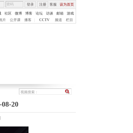
登录
注册
客服
设为首页
城
社区
微博
博客
论坛
访谈
邮箱
游戏
画片
公开课
播客
|
CCTV
频道
栏目
8-20
间