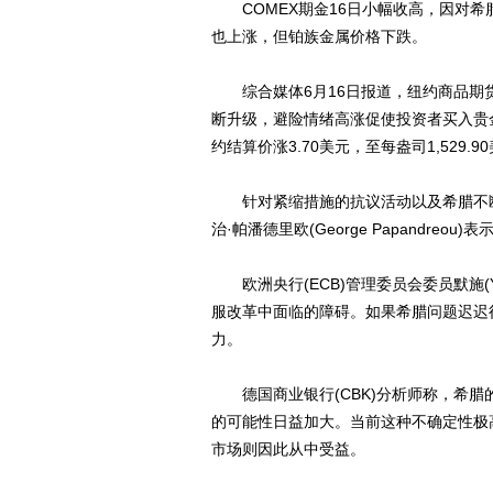
COMEX期金16日小幅收高，因对希
也上涨，但铂族金属价格下跌。
综合媒体6月16日报道，纽约商品期货交
断升级，避险情绪高涨促使投资者买入贵金
约结算价涨3.70美元，至每盎司1,529.9
针对紧缩措施的抗议活动以及希腊不断
治·帕潘德里欧(George Papandre
欧洲央行(ECB)管理委员会委员默施(Yv
服改革中面临的障碍。如果希腊问题迟迟
力。
德国商业银行(CBK)分析师称，希腊
的可能性日益加大。当前这种不确定性极
市场则因此从中受益。