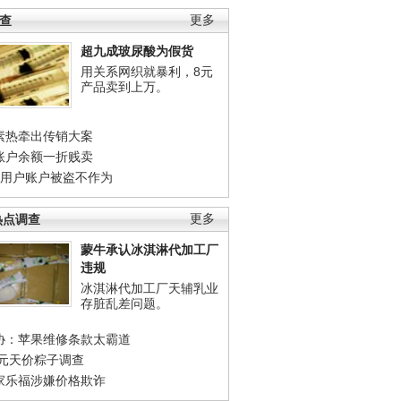
调查
更多
超九成玻尿酸为假货
用关系网织就暴利，8元
产品卖到上万。
素热牵出传销大案
账户余额一折贱卖
店用户账户被盗不作为
热点调查
更多
蒙牛承认冰淇淋代加工厂
违规
冰淇淋代加工厂天辅乳业
存脏乱差问题。
协：苹果维修条款太霸道
0元天价粽子调查
家乐福涉嫌价格欺诈