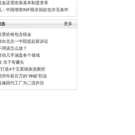
造血还需依靠基本制度变革
凡：中国增资IMF既非捐款也非无条件
精选
更多
发票价格包含税金
将向北京一中院提起新诉讼
不用该怎么放？
活动几乎涵盖各个领域
银 当下有赚头
0万打造4个五星级旅游厕所
那些年薪百万的“神秘”职业
返修因代工厂为二流作坊