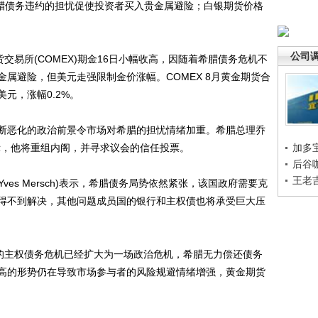
腊债务违约的担忧促使投资者买入贵金属避险；白银期货价格
公司
易所(COMEX)期金16日小幅收高，因随着希腊债务危机不
属避险，但美元走强限制金价涨幅。COMEX 8月黄金期货合
0美元，涨幅0.2%。
恶化的政治前景令市场对希腊的担忧情绪加重。希腊总理乔
ou)表示，他将重组内阁，并寻求议会的信任投票。
加多
后谷
王老
es Mersch)表示，希腊债务局势依然紧张，该国政府需要克
得不到解决，其他问题成员国的银行和主权债也将承受巨大压
的主权债务危机已经扩大为一场政治危机，希腊无力偿还债务
高的形势仍在导致市场参与者的风险规避情绪增强，黄金期货