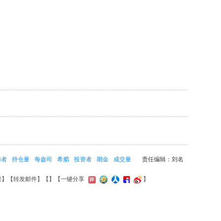
与者
持仓量
每盎司
希腊
投资者
期金
成交量
责任编辑：刘名
接
】【
转发邮件
】【
】
【一键分享
】