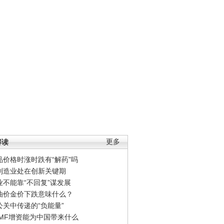
解读
更多
品价格时涨时跌有“解药”吗
制造业处在创新关键期
业不能靠“不回复”谋发展
油价金价下跌意味什么？
公关中传递的“负能量”
IMF增资能为中国带来什么