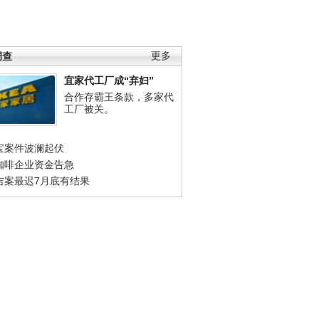
调查
更多
宜家代工厂成“弃妇”
合作存霸王条款，多家代
工厂被关。
宝案件波澜起伏
咖啡企业资金告急
吉案最迟7月底有结果