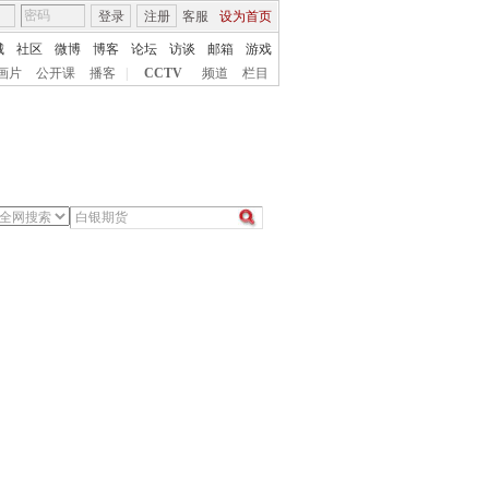
登录
注册
客服
设为首页
城
社区
微博
博客
论坛
访谈
邮箱
游戏
画片
公开课
播客
|
CCTV
频道
栏目