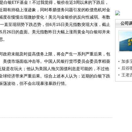
手是白银ETF基金！不过我觉得，银价在近3周以来的下跌后，
近期有持稳上涨迹象，同时希腊债务问题引发的欧债危机对金
幅度在慢慢出现微妙变化！美元与金银价的反向性减弱。有数
公司
开始一直呈现弱势下跌态势，但6月15日美元指数突现大涨，截止
回到5月26日的盘面。美元指数昨日大幅上涨而黄金与白银却并未
思。
政府未能及时提高债务上限，将会产生一系列严重后果，包
、美债市场面临冲击等。中国人民银行货币委员会委员李稻葵
加多
后谷
，无疑是在玩火；他认为美国人拖欠国债利息是可能的，不过他
王老
全球经济带来严重后果。综合上述本人认为：近期的白银下跌
振荡波动，但不会出现暴涨暴跌行情。