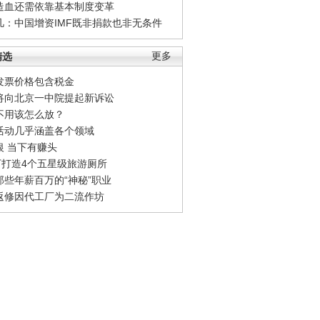
造血还需依靠基本制度变革
凡：中国增资IMF既非捐款也非无条件
精选
更多
发票价格包含税金
将向北京一中院提起新诉讼
不用该怎么放？
活动几乎涵盖各个领域
银 当下有赚头
0万打造4个五星级旅游厕所
那些年薪百万的“神秘”职业
返修因代工厂为二流作坊