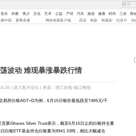
音乐
科教
青少
文化
艺术
公益
产经
汽车
旅游
健康
时尚
三农
商
直播中国
赛事直播
网络电视客户端
|
高清
电影
电视剧
纪录片
动
荡波动 难现暴涨暴跌行情
:35 |
进入复兴论坛
| 来源：浙江在线-钱江晚报
白银AGT+D为例，6月15日银价最低跌至7485元/千
hares Silver Trust表示，截至6月15日止的白银持仓量
6日白银ETF基金持仓白银量为9941.33吨，相比大幅减仓