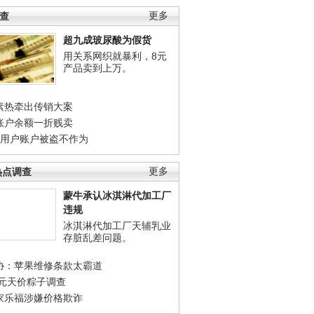
调查
更多
超九成玻尿酸为假货
用关系网织就暴利，8元
产品卖到上万。
素热牵出传销大案
账户余额一折贱卖
店用户账户被盗不作为
热点调查
更多
蒙牛承认冰淇淋代加工厂
违规
冰淇淋代加工厂天辅乳业
存脏乱差问题。
协：苹果维修条款太霸道
0元天价粽子调查
家乐福涉嫌价格欺诈