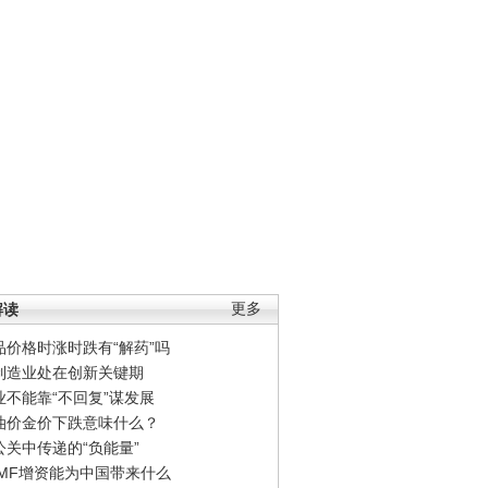
解读
更多
品价格时涨时跌有“解药”吗
制造业处在创新关键期
业不能靠“不回复”谋发展
油价金价下跌意味什么？
公关中传递的“负能量”
IMF增资能为中国带来什么