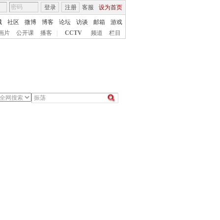
登录
注册
客服
设为首页
城
社区
微博
博客
论坛
访谈
邮箱
游戏
画片
公开课
播客
|
CCTV
频道
栏目