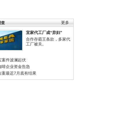
调查
更多
宜家代工厂成“弃妇”
合作存霸王条款，多家代
工厂被关。
宝案件波澜起伏
咖啡企业资金告急
吉案最迟7月底有结果