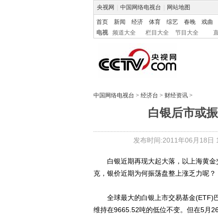
央视网
|
中国网络电视台
|
网站地图
首页
新闻
经济
体育
综艺
春晚
戏曲
电视
频道大全
栏目大全
节目大全
中国网络电视台
>
经济台
>
财经资讯
>
白银后市或振
发布时间:2011年06月18日 16
白银近期再现大起大落，以上海黄金交易所
克，银价近期为何振荡盘整上涨乏力呢？
全球最大的白银上市交易基金(ETF)巴克莱iS
维持在9665.52吨的低位不变。但在5月2