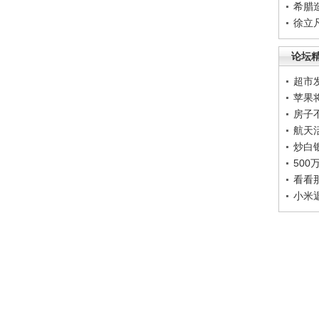
希腊
徐立
论坛
超市
苹果
房子
航天
炒白
50
看看
小米