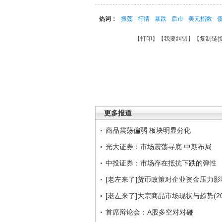
热词：
振荡
行情
暴跌
后市
美元指数
【
打印
】【
我要纠错
】【
复制链
更多报道
商品震荡偏弱 板块明显分化
光大证券：市场震荡寻底 中期布局
中投证券：市场存在抵抗下跌的弹性
[老左来了]货币政策对企业资金压力影响 
[老左来了]大宗商品市场现状与趋势(2011
首席辩论会：A股多空对对碰