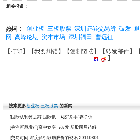
相关报道：
热词：
创业板
三板股票
深圳证券交易所
破发
退
网
高峰论坛
资本市场
深圳福田
曹远征
【
打印
】【
我要纠错
】【
复制链接
】【
转发邮件
】
】
搜索更多
创业板
三板股票
的新闻
[国际板利弊之辩]国际板：A股“杀手”存争议
[关注新股发行]高中签率与破发 新股困局待解
[交易时间]深度解析影响股价的资讯 20110601