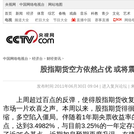
央视网
|
中国网络电视台
|
网站地图
首页
新闻
经济
体育
综艺
春晚
戏曲
音乐
科教
青少
文化
艺术
电视
频道大全
栏目大全
节目大全
直播中国
赛事直播
网络
中国网络电视台
>
经济台
>
财经资讯
>
股指期货空方依然占优 或将
发布时间:2011年06月30日 09:04 |
进入复兴论坛
|
上周超过百点的反弹，使得股指期货收复
市场一片欢喜之声。本周以来，股指期货徘
缩，多空陷入僵局。伴随着1年期央票收益率
点，达到3.4982%，与目前3.25%的一年