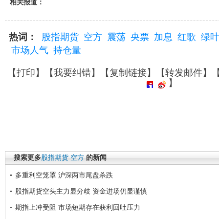
相关报道：
热词：
股指期货
空方
震荡
央票
加息
红歌
绿
市场人气
持仓量
【
打印
】【
我要纠错
】【
复制链接
】【
转发邮件
】
】
搜索更多
股指期货
空方
的新闻
多重利空笼罩 沪深两市尾盘杀跌
股指期货空头主力显分歧 资金进场仍显谨慎
期指上冲受阻 市场短期存在获利回吐压力