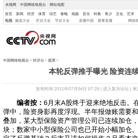
央视网
|
中国网络电视台
|
网站地图
首页
新闻
经济
体育
综艺
春晚
戏曲
音乐
科教
青少
文化
艺术
电视
频道大全
栏目大全
节目大全
直播中国
赛事直播
网络
中国网络电视台
>
经济台
>
股票
>
本轮反弹推手曝光 险资连
发布时间:2011年07月04日 07:28 |
进入复兴论坛
| 
编者按：
6月末A股终于迎来绝地反击。
弹中，险资身影再度浮现。半年报做账需要
叠加，某大型保险资产管理公司已连续加仓
块；数家中小型保险公司也已开始小幅加仓。