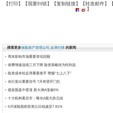
【
打印
】【
我要纠错
】【
复制链接
】【
转发邮件
】
】
搜索更多
保险资产管理公司
反弹行情
的新闻
周末影响市场重要资讯回顾
保费增速连续三月下降 险资策略转为吃利息
险资成本轮反弹重要推手 警惕“七上八下”
央行发出重要信号 7月有望开门红
煤炭股盘中普涨 新大洲A涨逾6%
十大机构看后市：曝光A股大跌元凶
5月保险股权投资占比锐减至7.81%