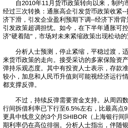
自2010年11月货币政策转向以来，制约
经过三次转换：通胀高企引发货币政策收紧-
济下滑，引发企业盈利预期下调--经济下滑
引发政策超调担忧。如今，在下半年通胀可
济"硬着陆"，市场对未来紧缩政策出现松动
分析人士预测，停止紧缩，平稳过渡，适
来货币政策的走向。接受采访的多家保险资
弹持乐观态度。其中有投资人士表示，存款
较小，加息和人民币升值则可能视经济运行
都支撑反弹。
不过，持续反弹需要资金支持。从周四数
行间拆借利率已下行至6.5%左右，比最高点9
更具中线意义的3个月SHIBOR（上海银行
期利率仍在高位徘徊。分析人士指出，伴随