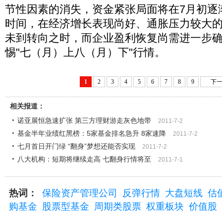
节性因素的消失，资金紧张局面将在7月初逐
时间，在经济增长表现尚好、通胀压力较大
未到转向之时，而企业盈利恢复尚需进一步
惕"七（月）上八（月）下"行情。
1
2
3
4
5
6
7
8
9
下一
相关报道：
诺亚展恒急速扩张 第三方理财游走灰色地带
2011-7-2
基金半年业绩红黑榜：5家基金排名急升 8家速降
2011-7-2
七月首日开门绿 “翻身”梦想还能否实现
2011-7-2
八大机构：短期将继续走高 七翻身行情将至
2011-7-1
热词：
保险资产管理公司
反弹行情
大盘短线
估
购基金
股票型基金
周期类股票
权重板块
价值股