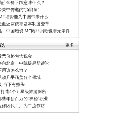
油价金价下跌意味什么？
公关中传递的“负能量”
IMF增资能为中国带来什么
造血还需依靠基本制度变革
凡：中国增资IMF既非捐款也非无条件
精选
更多
发票价格包含税金
将向北京一中院提起新诉讼
不用该怎么放？
活动几乎涵盖各个领域
银 当下有赚头
0万打造4个五星级旅游厕所
那些年薪百万的“神秘”职业
返修因代工厂为二流作坊