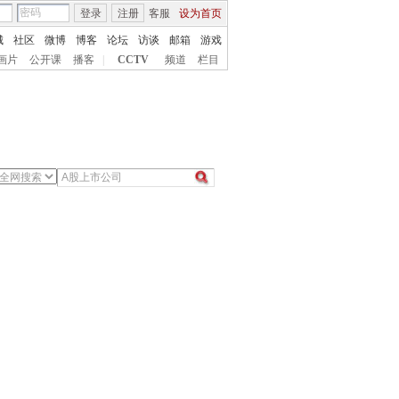
登录
注册
客服
设为首页
城
社区
微博
博客
论坛
访谈
邮箱
游戏
画片
公开课
播客
|
CCTV
频道
栏目