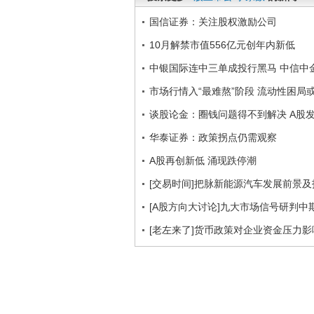
国信证券：关注股权激励公司
10月解禁市值556亿元创年内新低
中银国际连中三单成投行黑马 中信中
市场行情入“最难熬”阶段 流动性困局或
谈股论金：圈钱问题得不到解决 A股
华泰证券：政策拐点仍需观察
A股再创新低 涌现跌停潮
[交易时间]把脉新能源汽车发展前景
[A股方向大讨论]九大市场信号研判中
[老左来了]货币政策对企业资金压力影响 