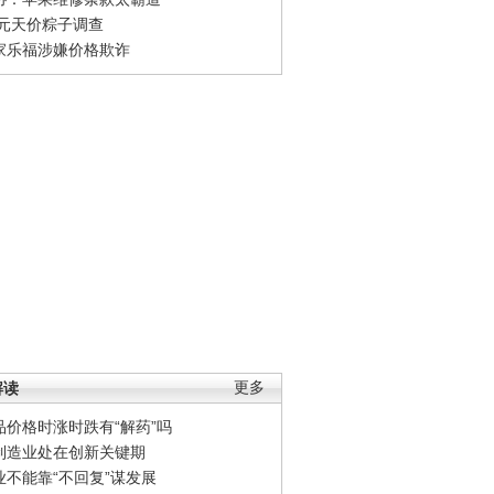
0元天价粽子调查
家乐福涉嫌价格欺诈
解读
更多
品价格时涨时跌有“解药”吗
制造业处在创新关键期
业不能靠“不回复”谋发展