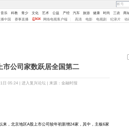
音乐
科教
青少
文化
艺术
公益
产经
汽车
旅游
健康
时尚
三农
商
直播中国
赛事直播
网络电视客户端
|
高清
电影
电视剧
纪录片
动
上市公司家数跃居全国第二
日 05:24 |
进入复兴论坛
| 来源：金融时报
，北京地区A股上市公司较年初新增24家，其中，主板6家