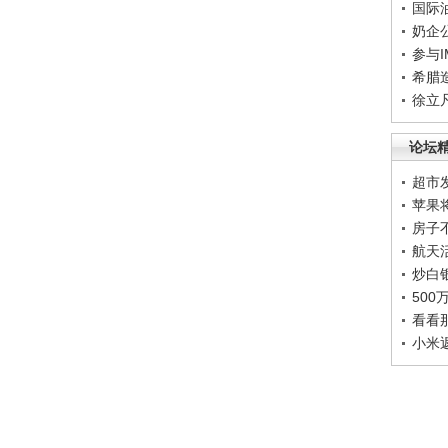
国际
奶企
参与
希腊
徐立
论坛
超市
苹果
房子
航天
炒白
50
看看
小米