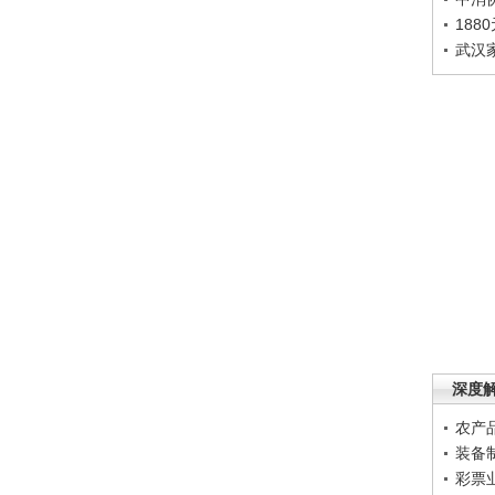
188
武汉
深度
农产
装备
彩票