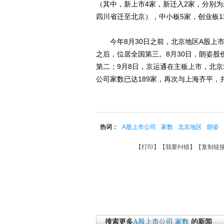
（其中，新上市4家，新迁入2家，分别
四川省迁至北京），中小板5家，创业板1
今年8月30日之前，北京地区A股上市
之后，位居全国第三。8月30日，朗姿
第二；9月8日，京运通在主板上市，北
公司家数已达189家，再次与上海齐平，
热词：
A股上市公司
家数
北京地区
朗姿
【
打印
】【
我要纠错
】【
复制链
搜索更多
A股上市公司
家数
的新闻