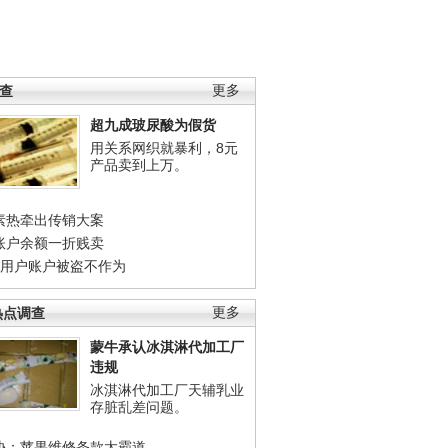
调查
更多
超九成玻尿酸为假货
用关系网织就暴利，8元
产品卖到上万。
素热牵出传销大案
账户余额一折贱卖
店用户账户被盗不作为
热点调查
更多
蒙牛承认冰淇淋代加工厂
违规
冰淇淋代加工厂天辅乳业
存脏乱差问题。
协：苹果维修条款太霸道