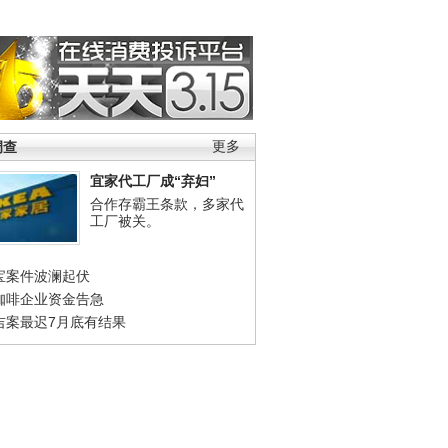
调查
更多
宜家代工厂成“弃妇”
合作存霸王条款，多家代
工厂被关。
宝案件波澜起伏
咖啡企业资金告急
吉案最迟7月底有结果