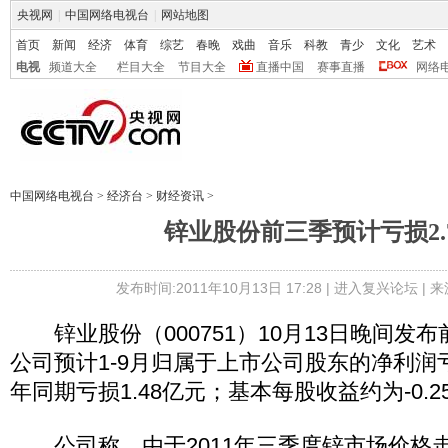
央视网
|
中国网络电视台
|
网站地图
首页
新闻
经济
体育
综艺
春晚
戏曲
音乐
科教
青少
文化
艺术
电视
频道大全
栏目大全
节目大全
直播中国
赛事直播
网络
中国网络电视台
>
经济台
>
财经资讯
>
锌业股份前三季预计亏损2.
发布时间:2011年10月13日 17:28 |
进入复兴论坛
| 
锌业股份（000751）10月13日晚间发
公司预计1-9月归属于上市公司股东的净利润亏
年同期亏损1.48亿元；基本每股收益约为-0.2
公司称，由于2011年三季度锌市场价格