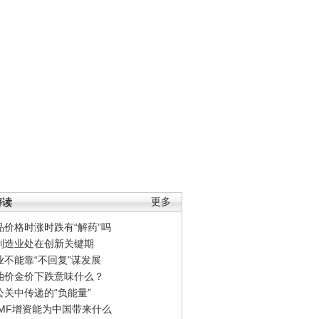
解读
更多
品价格时涨时跌有“解药”吗
制造业处在创新关键期
业不能靠“不回复”谋发展
油价金价下跌意味什么？
公关中传递的“负能量”
IMF增资能为中国带来什么