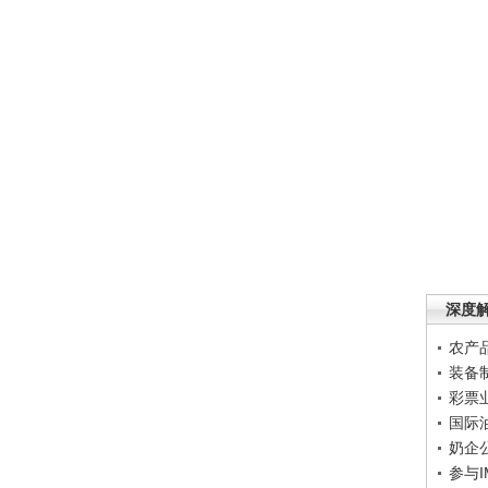
深度
农产
装备
彩票
国际
奶企
参与