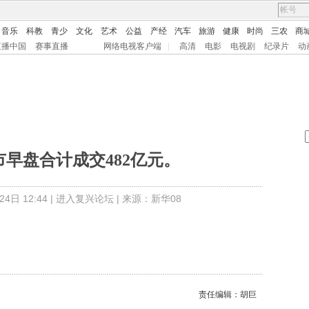
音乐
科教
青少
文化
艺术
公益
产经
汽车
旅游
健康
时尚
三农
商
直播中国
赛事直播
网络电视客户端
|
高清
电影
电视剧
纪录片
动
市早盘合计成交482亿元。
日 12:44 |
进入复兴论坛
| 来源：新华08
。
责任编辑：胡巨