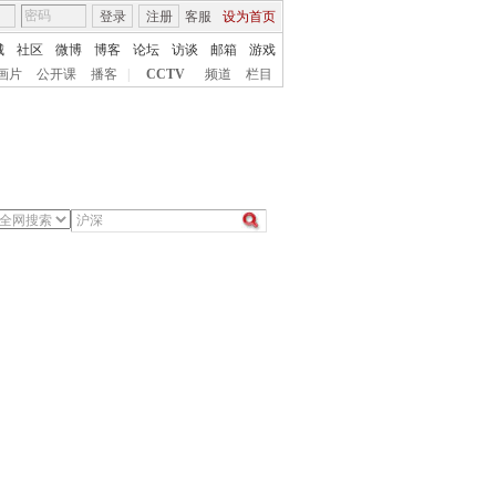
登录
注册
客服
设为首页
城
社区
微博
博客
论坛
访谈
邮箱
游戏
画片
公开课
播客
|
CCTV
频道
栏目