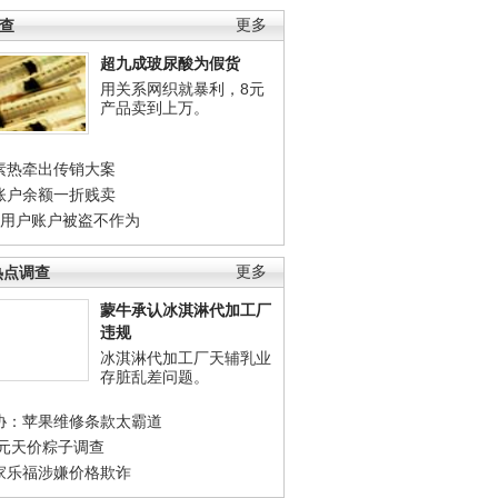
调查
更多
超九成玻尿酸为假货
用关系网织就暴利，8元
产品卖到上万。
素热牵出传销大案
账户余额一折贱卖
店用户账户被盗不作为
热点调查
更多
蒙牛承认冰淇淋代加工厂
违规
冰淇淋代加工厂天辅乳业
存脏乱差问题。
协：苹果维修条款太霸道
0元天价粽子调查
家乐福涉嫌价格欺诈