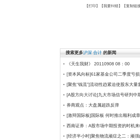
【
打印
】【
我要纠错
】【
复制链
搜索更多
沪深
合计
的新闻
《天生我财》 20110908 08：00
[资本风向标]61家基金公司二季度亏损
[聚焦“钱流”]流动性趋紧迫使股东大量
[A股方向大讨论]九大市场信号研判中
券商观点：大盘属超跌反弹
[激辩国际板]国际板 何时推出顺利成
西南证券：A股市场中期投资的时机来
[经济半小时]聚焦物流顽症之二：顽强的买路