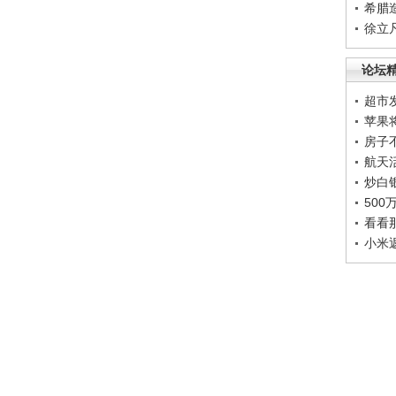
希腊
徐立
论坛
超市
苹果
房子
航天
炒白
50
看看
小米