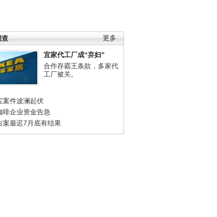
调查
更多
宜家代工厂成“弃妇”
合作存霸王条款，多家代
工厂被关。
宝案件波澜起伏
咖啡企业资金告急
吉案最迟7月底有结果