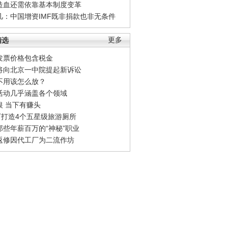
造血还需依靠基本制度变革
凡：中国增资IMF既非捐款也非无条件
精选
更多
发票价格包含税金
将向北京一中院提起新诉讼
不用该怎么放？
活动几乎涵盖各个领域
银 当下有赚头
0万打造4个五星级旅游厕所
那些年薪百万的“神秘”职业
返修因代工厂为二流作坊