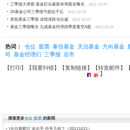
三季报大泄密 基金巨头最新布局股全曝光
2011-10-26
20基金公司三季报亏损近千亿
2011-10-25
首批基金三季报 业绩深跌仓位减
2011-10-25
基金三季报曝光 九成基金经理四季度看空A股
2011-10-25
热词：
仓位
股票
泰信基金
天治基金
方向基金
司
基金经理们
三季报
后市
【
打印
】【
我要纠错
】【
复制链接
】【
转发邮件
】
】
搜索更多
仓位
股票
的新闻
[今日观察]汇金出手 信号几何？（20111011）