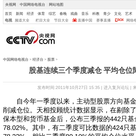
央视网
|
中国网络电视台
|
网站地图
首页
新闻
经济
体育
综艺
春晚
戏曲
音乐
科教
青少
文化
艺术
电视
频道大全
栏目大全
节目大全
直播中国
赛事直播
网络
中国网络电视台
>
经济台
>
股票
>
股基连续三个季度减仓 平均仓位降至
发布时间:2011年10月27日 15:35 |
进入复兴论坛
|
自今年一季度以来，主动型股票方向基金
削减仓位。天相投顾统计数据显示，在剔除
保本型和货币基金后，公布三季报的442只
78.02%。其中，有二季度可比数据的424