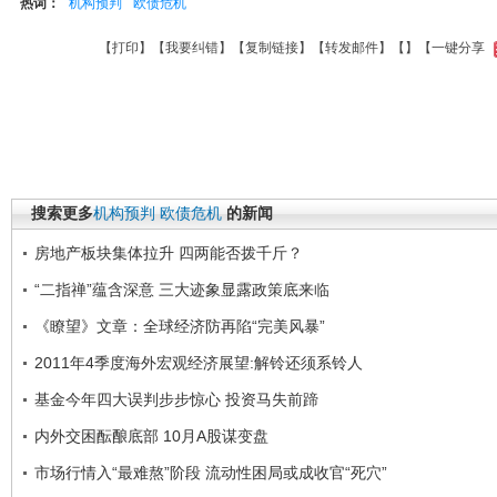
热词：
机构预判
欧债危机
【
打印
】【
我要纠错
】【
复制链接
】【
转发邮件
】【
】
【一键分享
搜索更多
机构预判
欧债危机
的新闻
房地产板块集体拉升 四两能否拨千斤？
“二指禅”蕴含深意 三大迹象显露政策底来临
《瞭望》文章：全球经济防再陷“完美风暴”
2011年4季度海外宏观经济展望:解铃还须系铃人
基金今年四大误判步步惊心 投资马失前蹄
内外交困酝酿底部 10月A股谋变盘
市场行情入“最难熬”阶段 流动性困局或成收官“死穴”