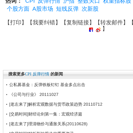
热词：
CPI
反弹行情
沪指
整数关口
权重指标股
个股方面
A股市场
短线反弹
次新股
【
打印
】【
我要纠错
】【
复制链接
】【
转发邮件
】
】
搜索更多
CPI
反弹行情
的新闻
公私募基金：反弹铁板钉钉 基金多点出击
《公司与行业》 20111027
[老左来了]解析宏观数据与货币政策趋势 20110712
[交易时间]财经论剑第一集：宏观经济篇
[老左来了]理清物价与通胀关系(20110628)