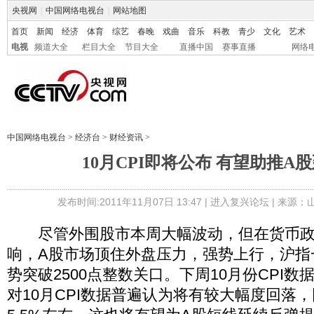
央视网
|
中国网络电视台
|
网站地图
首页
新闻
经济
体育
综艺
春晚
戏曲
音乐
科教
青少
文化
艺术
电视
频道大全
栏目大全
节目大全
直播中国
赛事直播
网络
中国网络电视台
>
经济台
>
财经资讯
>
10月CPI即将公布 有望助推A
发布时间:2011年11月07日 13:47 |
进入复兴论坛
| 来源：
尽管外围股市本周大幅波动，但在货币政
响，A股市场顶住外盘压力，强势上行，沪指
势突破2500点整数关口。下周10月份CPI
对10月CPI数据普遍认为将有较大幅度回落