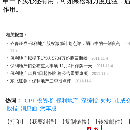
申一下决心还有用，可如果松动力度过猛，
作用。
相关报道：
齐鲁证券-保利地产股权激励计划点评：弱市中的一剂良药
20
11-7
保利地产拟授予179人5704万份股票期权
2011-11-4
保利地产拟公布重大事项 11月4日停牌一天
2011-11-4
保利地产11月4日起停牌 将公告重要事项
2011-11-3
东北证券：保利地产三季报点评
2011-11-1
热词：
CPI
投资者
保利地产
深综指
短炒
市成
股指
消息面
汽车股
【
打印
】【
我要纠错
】【
复制链接
】【
转发邮件
】
】