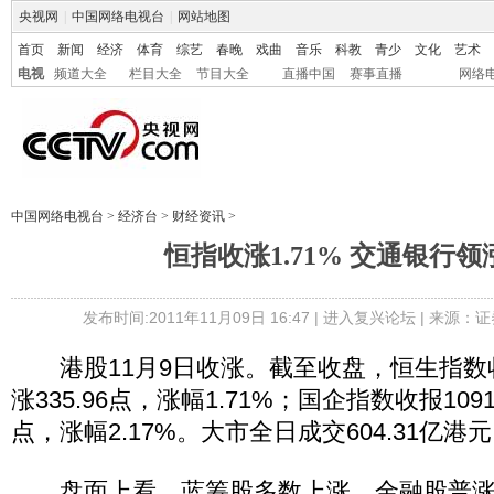
央视网
|
中国网络电视台
|
网站地图
首页
新闻
经济
体育
综艺
春晚
戏曲
音乐
科教
青少
文化
艺术
电视
频道大全
栏目大全
节目大全
直播中国
赛事直播
网络
中国网络电视台
>
经济台
>
财经资讯
>
恒指收涨1.71% 交通银行
发布时间:2011年11月09日 16:47 |
进入复兴论坛
| 来源：证
港股11月9日收涨。截至收盘，恒生指数收报2
涨335.96点，涨幅1.71%；国企指数收报10917
点，涨幅2.17%。大市全日成交604.31亿港
盘面上看，蓝筹股多数上涨。金融股普涨