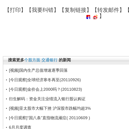
【
打印
】【
我要纠错
】【
复制链接
】【
转发邮件
】
】
搜索更多
个股方面
交通银行
的新闻
[视频]国内生产总值增速逐季回落
[今日观察]全球经济寒冬再至(20110926)
[今日观察]金价会上2000吗？(20110823)
衍生解码：资金关注业绩流入银行股认购证
[视频]亚太股市大幅下挫 沪深股市跌幅均超3%
[今日观察]“国八条”直指物流顽症( 20110609 )
6月月度调查